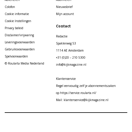
Colofon
Nieuwsbrief
Cookie informatie
Mijn account
Cookie Instellingen
Contact
Privacy beleid
Disclaimer/vrijwaring
Redactie
Leveringsvoorwaarden
Spaklerweg 53
Gebruiksvoorwaarden
1114 AE Amsterdam
Spelvoorwaarden
+31 (0)20 – 210 5300
© Roularta Media Nederland
info@kijkmagazine.nl
Klantenservice
Regel eenvoudig zelf je abonnementszaken
op https://service.roularta.nl/
Mail: klantenservice@kijkmagazine.nl