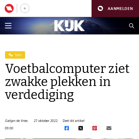
AANMELDEN
Tech
Voetbalcomputer ziet
zwakke plekken in
verdediging
Gieljan de Vries
27 oktober 2022
Deel dit artikel:
09:00