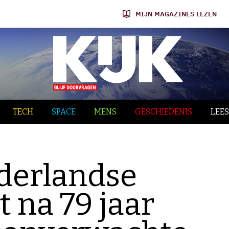
MIJN MAGAZINES LEZEN
TECH
SPACE
MENS
GESCHIEDENIS
LEES
derlandse
 na 79 jaar