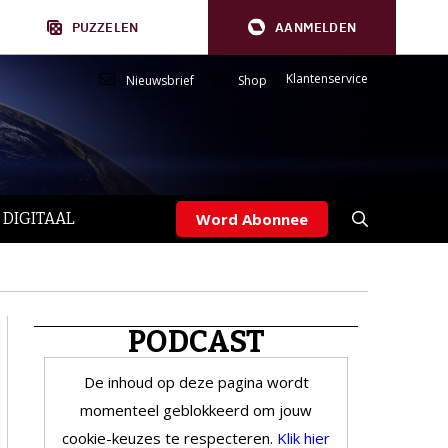
PUZZELEN
AANMELDEN
Klantenservice
Nieuwsbrief
Shop
 DIGITAAL
Word Abonnee
PODCAST
De inhoud op deze pagina wordt
momenteel geblokkeerd om jouw
cookie-keuzes te respecteren.
Klik hier