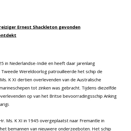
eiziger Ernest Shackleton gevonden
ontdekt
5 in Nederlandse-Indië en heeft daar jarenlang
de Tweede Wereldoorlog patrouilleerde het schip de
 Ms. K XI dertien overlevenden van de Australische
marineschepen tot zinken was gebracht. Tijdens diezelfde
overlevenden op van het Britse bevoorradingsschip Anking
rigi.
r. Ms. K XI in 1945 overgeplaatst naar Fremantle in
 het bemannen van nieuwere onderzeeboten. Het schip