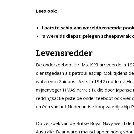
Lees ook:
Laatste schip van wereldberoemde poolr
’s Werelds diepst gelegen scheepswrak 
Levensredder
De onderzeeboot Hr. Ms. K XI arriveerde in 192
dienstgedaan als patrouilleschip. Ook tijdens 
wateren in Zuidoost Azië. In 1942 redde de Hr.
mijnenveger HMAS Yarra (II), die door Japanse 
reddingsactie pikte de onderzeeboot ook vier 
en één van het Nederlandse koopvaardijschip Pa
Op verzoek van de Britse Royal Navy werd de H
Australië. Daar waren manschappen nodig voor