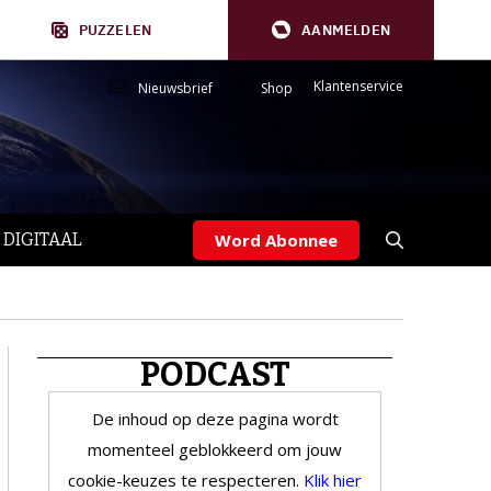
PUZZELEN
AANMELDEN
Klantenservice
Nieuwsbrief
Shop
 DIGITAAL
Word Abonnee
PODCAST
De inhoud op deze pagina wordt
momenteel geblokkeerd om jouw
cookie-keuzes te respecteren.
Klik hier