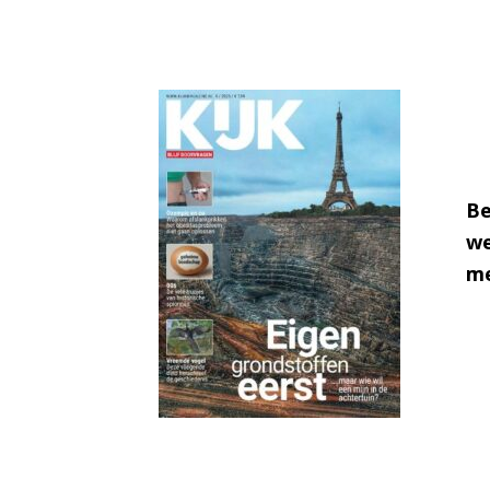
Be
we
me