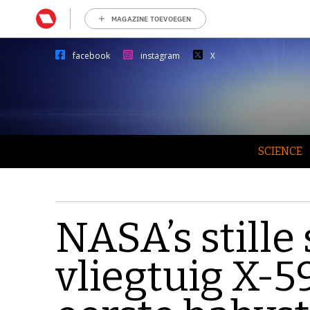
MAGAZINE TOEVOEGEN
facebook
instagram
X
SCIENCE
NASA’s stille
vliegtuig X-