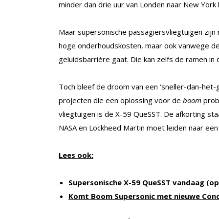
minder dan drie uur van Londen naar New York k
Maar supersonische passagiersvliegtuigen zijn
hoge onderhoudskosten, maar ook vanwege de s
geluidsbarrière gaat. Die kan zelfs de ramen 
Toch bleef de droom van een ‘sneller-dan-het-g
projecten die een oplossing voor de
boom
prob
vliegtuigen is de X-59 QueSST. De afkorting st
NASA en Lockheed Martin moet leiden naar een st
Lees ook:
Supersonische X-59 QueSST vandaag (op
Komt Boom Supersonic met nieuwe Con