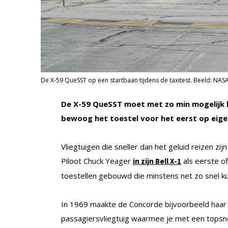
De X-59 QueSST op een startbaan tijdens de taxitest. Beeld: NA
De X-59 QueSST moet met zo min mogelijk 
bewoog het toestel voor het eerst op eige
Vliegtuigen die sneller dan het geluid reizen z
Piloot Chuck Yeager
als eerste off
in zijn Bell X-1
toestellen gebouwd die minstens net zo snel k
In 1969 maakte de Concorde bijvoorbeeld haar 
passagiersvliegtuig waarmee je met een topsnel