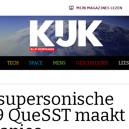
MIJN MAGAZINES LEZEN
TECH
SPACE
MENS
GESCHIEDENIS
LEES
 supersonische
59 QueSST maakt