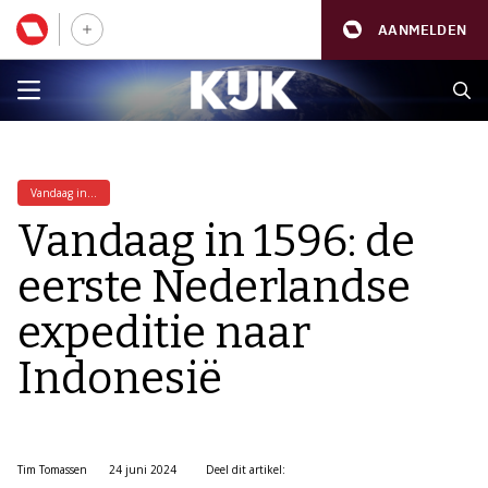
AANMELDEN
Vandaag in...
Vandaag in 1596: de
eerste Nederlandse
expeditie naar
Indonesië
Tim Tomassen
24 juni 2024
Deel dit artikel: