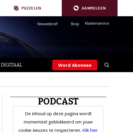
PUZZELEN
AANMELDEN
Klantenservice
Nieuwsbrief
Shop
 DIGITAAL
Word Abonnee
PODCAST
De inhoud op deze pagina wordt
momenteel geblokkeerd om jouw
cookie-keuzes te respecteren.
Klik hier