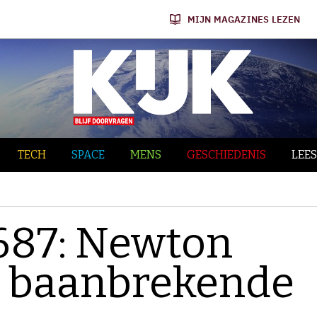
MIJN MAGAZINES LEZEN
TECH
SPACE
MENS
GESCHIEDENIS
LEES
687: Newton
e baanbrekende