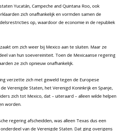
e staten Yucatán, Campeche and Quintana Roo, ook
erklaarden zich onafhankelijk en vormden samen de
ndelsrestricties op, waardoor de economie in de republiek
akt om zich weer bij Mexico aan te sluiten. Maar ze
deel van hun soevereiniteit. Toen de Mexicaanse regering
aarden ze zich opnieuw onafhankelijk.
ing verzette zich met geweld tegen de Europese
ij de Verenigde Staten, het Verenigd Koninkrijk en Spanje,
ders zich tot Mexico, dat – uiteraard – alleen wilde helpen
en worden.
tische regering afscheidden, was alleen Texas dus een
s onderdeel van de Verenigde Staten. Dat ging overigens