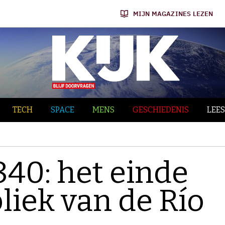
MIJN MAGAZINES LEZEN
TECH
SPACE
MENS
GESCHIEDENIS
LEES
840: het einde
liek van de Río