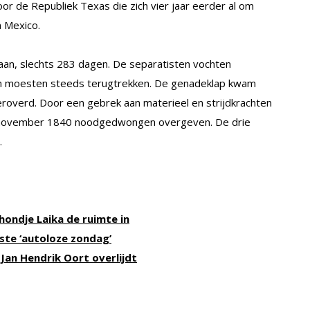
r de Republiek Texas die zich vier jaar eerder al om
 Mexico.
taan, slechts 283 dagen. De separatisten vochten
n moesten steeds terugtrekken. De genadeklap kwam
eroverd. Door een gebrek aan materieel en strijdkrachten
 6 november 1840 noodgedwongen overgeven. De drie
.
hondje Laika de ruimte in
ste ‘autoloze zondag’
an Hendrik Oort overlijdt