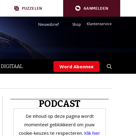
PUZZELEN
AANMELDEN
Klantenservice
Nieuwsbrief
Shop
 DIGITAAL
Word Abonnee
PODCAST
De inhoud op deze pagina wordt
momenteel geblokkeerd om jouw
cookie-keuzes te respecteren.
Klik hier