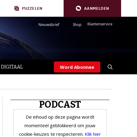
PUZZELEN
AANMELDEN
Klantenservice
Nieuwsbrief
Shop
 DIGITAAL
Word Abonnee
PODCAST
De inhoud op deze pagina wordt
momenteel geblokkeerd om jouw
cookie-keuzes te respecteren.
Klik hier