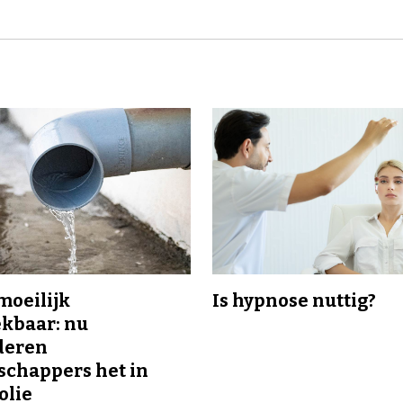
 moeilijk
Is hypnose nuttig?
kbaar: nu
deren
chappers het in
olie