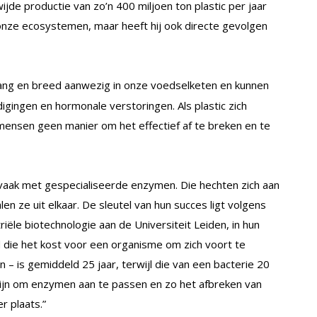
jde productie van zo’n 400 miljoen ton plastic per jaar
 onze ecosystemen, maar heeft hij ook directe gevolgen
al lang en breed aanwezig in onze voedselketen en kunnen
digingen en hormonale verstoringen. Als plastic zich
 mensen geen manier om het effectief af te breken en te
 vaak met gespecialiseerde enzymen. Die hechten zich aan
en ze uit elkaar. De sleutel van hun succes ligt volgens
iële biotechnologie aan de Universiteit Leiden, in hun
jd die het kost voor een organisme om zich voort te
– is gemiddeld 25 jaar, terwijl die van een bacterie 20
zijn om enzymen aan te passen en zo het afbreken van
r plaats.”