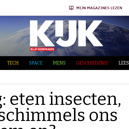
MIJN MAGAZINES LEZEN
TECH
SPACE
MENS
GESCHIEDENIS
LEES
g: eten insecten,
 schimmels ons