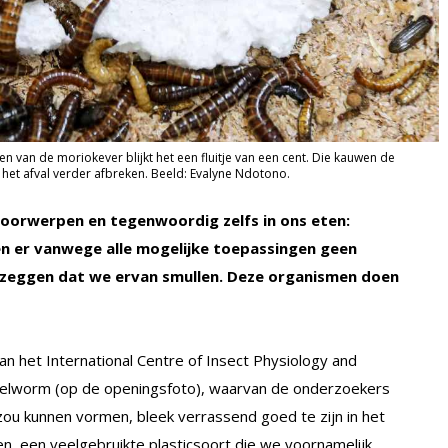
n van de moriokever blijkt het een fluitje van een cent. Die kauwen de
 het afval verder afbreken. Beeld: Evalyne Ndotono.
svoorwerpen en tegenwoordig zelfs in ons eten:
jken er vanwege alle mogelijke toepassingen geen
en zeggen dat we ervan smullen. Deze organismen doen
n het International Centre of Insect Physiology and
eelworm (op de openingsfoto), waarvan de onderzoekers
zou kunnen vormen, bleek verrassend goed te zijn in het
een, een veelgebruikte plasticsoort die we voornamelijk