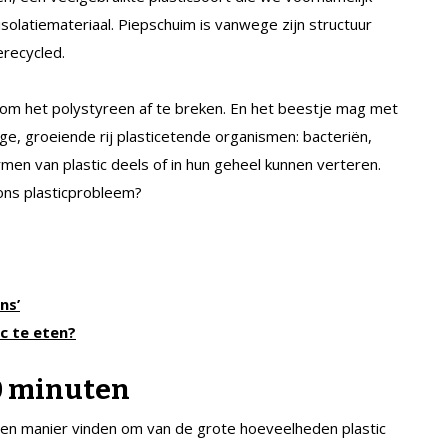
solatiemateriaal. Piepschuim is vanwege zijn structuur
erecycled.
om het polystyreen af te breken. En het beestje mag met
ge, groeiende rij plastic­etende organismen: bacteriën,
en van plastic deels of in hun geheel kunnen verteren.
ons plasticprobleem?
ns’
c te eten?
20 minuten
en manier vinden om van de grote hoeveelheden plastic