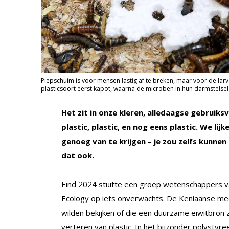
Piepschuim is voor mensen lastig af te breken, maar voor de larve
plasticsoort eerst kapot, waarna de microben in hun darmstelsel
Het zit in onze kleren, alledaagse gebruik
plastic, plastic, en nog eens plastic. We li
genoeg van te krijgen – je zou zelfs kunn
dat ook.
Eind 2024 stuitte een groep wetenschappers va
Ecology op iets onverwachts. De Keniaanse m
wilden bekijken of die een duurzame eiwitbron 
verteren van plastic. In het bijzonder polystyr