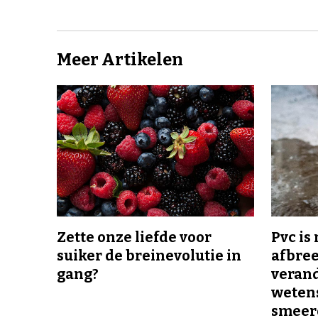
Meer Artikelen
Zette onze liefde voor
Pvc is
suiker de breinevolutie in
afbree
gang?
veran
wetens
smeer