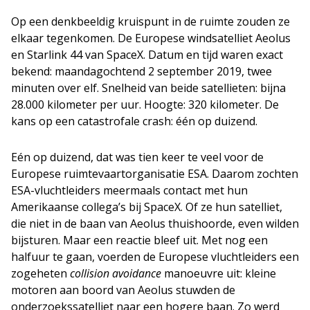
Op een denkbeeldig kruispunt in de ruimte zouden ze
elkaar tegenkomen. De Europese windsatelliet Aeolus
en Starlink 44 van SpaceX. Datum en tijd waren exact
bekend: maandagochtend 2 september 2019, twee
minuten over elf. Snelheid van beide satellieten: bijna
28.000 kilometer per uur. Hoogte: 320 kilometer. De
kans op een catastrofale crash: één op duizend.
Eén op duizend, dat was tien keer te veel voor de
Europese ruimtevaartorganisatie ESA. Daarom zochten
ESA-vluchtleiders meermaals contact met hun
Amerikaanse collega’s bij SpaceX. Of ze hun satelliet,
die niet in de baan van Aeolus thuishoorde, even wilden
bijsturen. Maar een reactie bleef uit. Met nog een
halfuur te gaan, voerden de Europese vluchtleiders een
zogeheten
collision avoidance
manoeuvre uit: kleine
motoren aan boord van Aeolus stuwden de
onderzoekssatelliet naar een hogere baan. Zo werd