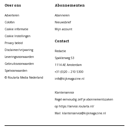
Over ons
Abonnementen
Adverteren
Abonneren
Colofon
Nieuwsbrief
Cookie informatie
Mijn account
Cookie Instellingen
Contact
Privacy beleid
Disclaimer/vrijwaring
Redactie
Leveringsvoorwaarden
Spaklerweg 53
Gebruiksvoorwaarden
1114 AE Amsterdam
Spelvoorwaarden
+31 (0)20 – 210 5300
© Roularta Media Nederland
info@kijkmagazine.nl
Klantenservice
Regel eenvoudig zelf je abonnementszaken
op https://service.roularta.nl/
Mail: klantenservice@kijkmagazine.nl