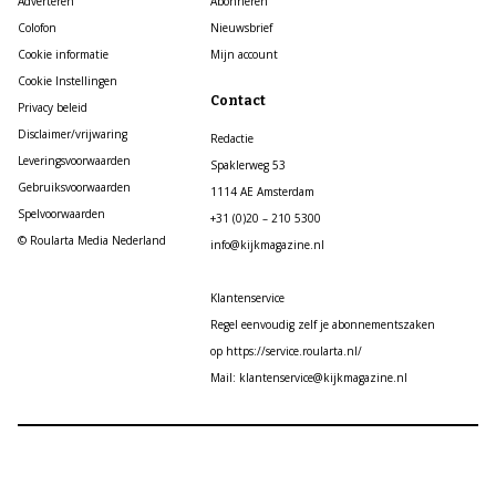
Adverteren
Abonneren
Colofon
Nieuwsbrief
Cookie informatie
Mijn account
Cookie Instellingen
Contact
Privacy beleid
Disclaimer/vrijwaring
Redactie
Leveringsvoorwaarden
Spaklerweg 53
Gebruiksvoorwaarden
1114 AE Amsterdam
Spelvoorwaarden
+31 (0)20 – 210 5300
© Roularta Media Nederland
info@kijkmagazine.nl
Klantenservice
Regel eenvoudig zelf je abonnementszaken
op https://service.roularta.nl/
Mail: klantenservice@kijkmagazine.nl