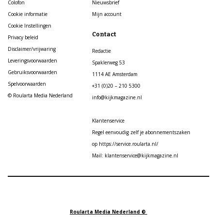
Colofon
Nieuwsbrief
Cookie informatie
Mijn account
Cookie Instellingen
Contact
Privacy beleid
Disclaimer/vrijwaring
Redactie
Leveringsvoorwaarden
Spaklerweg 53
Gebruiksvoorwaarden
1114 AE Amsterdam
Spelvoorwaarden
+31 (0)20 – 210 5300
© Roularta Media Nederland
info@kijkmagazine.nl
Klantenservice
Regel eenvoudig zelf je abonnementszaken
op https://service.roularta.nl/
Mail: klantenservice@kijkmagazine.nl
Roularta Media Nederland ©