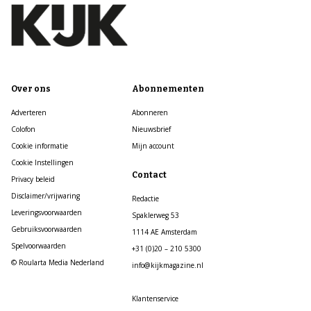
Over ons
Abonnementen
Adverteren
Abonneren
Colofon
Nieuwsbrief
Cookie informatie
Mijn account
Cookie Instellingen
Contact
Privacy beleid
Disclaimer/vrijwaring
Redactie
Leveringsvoorwaarden
Spaklerweg 53
Gebruiksvoorwaarden
1114 AE Amsterdam
Spelvoorwaarden
+31 (0)20 – 210 5300
© Roularta Media Nederland
info@kijkmagazine.nl
Klantenservice