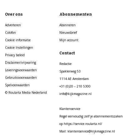
Over ons
Abonnementen
Adverteren
Abonneren
Colofon
Nieuwsbrief
Cookie informatie
Mijn account
Cookie Instellingen
Contact
Privacy beleid
Disclaimer/vrijwaring
Redactie
Leveringsvoorwaarden
Spaklerweg 53
Gebruiksvoorwaarden
1114 AE Amsterdam
Spelvoorwaarden
+31 (0)20 – 210 5300
© Roularta Media Nederland
info@kijkmagazine.nl
Klantenservice
Regel eenvoudig zelf je abonnementszaken
op https://service.roularta.nl/
Mail: klantenservice@kijkmagazine.nl