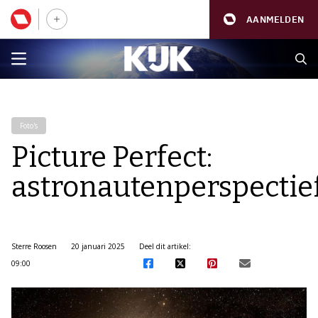
AANMELDEN
Foto's
Picture Perfect:
astronautenperspectie
Sterre Roosen
20 januari 2025
Deel dit artikel:
09:00