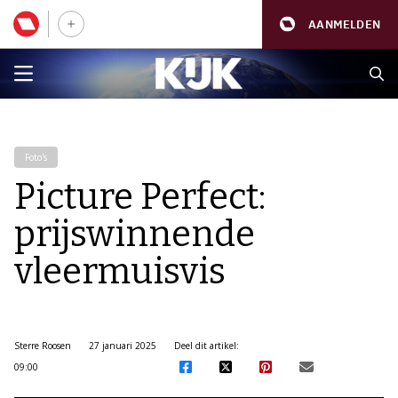
AANMELDEN
Foto's
Picture Perfect:
prijswinnende
vleermuisvis
Sterre Roosen
27 januari 2025
Deel dit artikel:
09:00