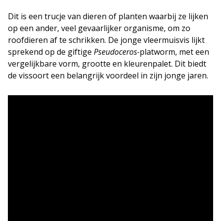
Dit is een trucje van dieren of planten waarbij ze lijken
op een ander, veel gevaarlijker organisme, om zo
roofdieren af te schrikken. De jonge vleermuisvis lijkt
sprekend op de giftige
Pseudoceros-
platworm, met een
vergelijkbare vorm, grootte en kleurenpalet. Dit biedt
de vissoort een belangrijk voordeel in zijn jonge jaren.