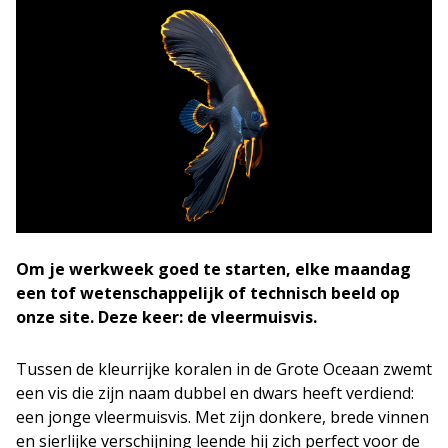
Om je werkweek goed te starten, elke maandag
een tof wetenschappelijk of technisch beeld op
onze site. Deze keer: de vleermuisvis.
Tussen de kleurrijke koralen in de Grote Oceaan zwemt
een vis die zijn naam dubbel en dwars heeft verdiend:
een jonge vleermuisvis. Met zijn donkere, brede vinnen
en sierlijke verschijning leende hij zich perfect voor de