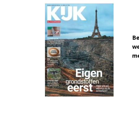
Be
we
me