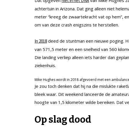
Dat opgeven
van Mike Hughes zat
niet in het DNA
achtertuin in Arizona. Dat ging alleen niet hel
meter “kreeg de zwaartekracht vat op hem”, en 
om van deze crash enigszins te herstellen.
deed de stuntman een nieuwe poging. Hi
In 2018
van 571,5 meter en een snelheid van 560 kilome
Die landing verliep alleen iets harder dan gep
ziekenhuis.
Mike Hughes wordt in 2018 afgevoerd met een ambulance n
Je zou toch denken dat hij na die mislukte rak
bleek waar. Dit weekend lanceerde de amateuras
hoogte van 1,5 kilometer wilde bereiken. Dat ver
Op slag dood