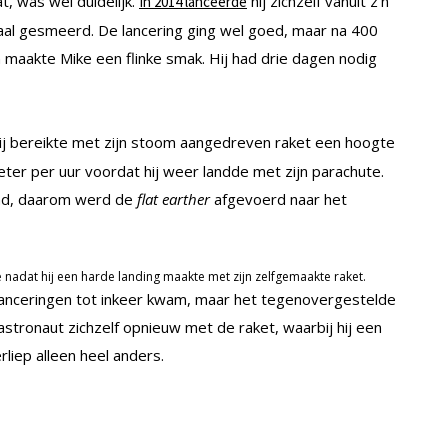
, was wel duidelijk.
hij zichzelf vanuit z’n
In 2014 lanceerde
emaal gesmeerd. De lancering ging wel goed, maar na 400
maakte Mike een flinke smak. Hij had drie dagen nodig
j bereikte met zijn stoom aangedreven raket een hoogte
ter per uur voordat hij weer landde met zijn parachute.
land, daarom werd de
flat earther
afgevoerd naar het
adat hij een harde landing maakte met zijn zelfgemaakte raket.
etlanceringen tot inkeer kwam, maar het tegenovergestelde
tronaut zichzelf opnieuw met de raket, waarbij hij een
liep alleen heel anders.