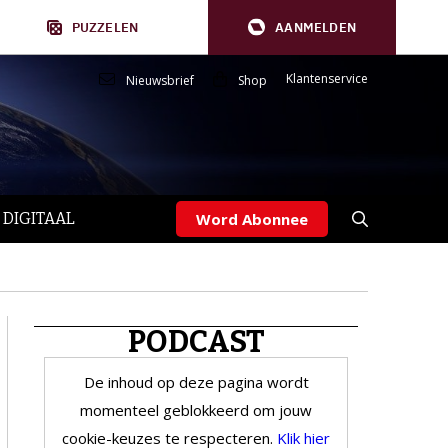
PUZZELEN
AANMELDEN
Klantenservice
Nieuwsbrief
Shop
 DIGITAAL
Word Abonnee
PODCAST
De inhoud op deze pagina wordt
momenteel geblokkeerd om jouw
cookie-keuzes te respecteren.
Klik hier