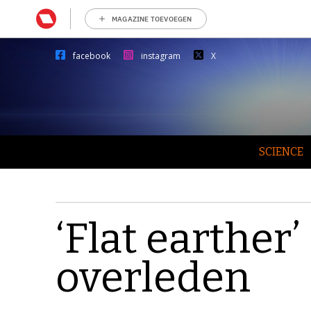
MAGAZINE TOEVOEGEN
facebook
instagram
X
SCIENCE
‘Flat earther
overleden