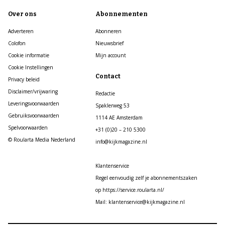
Over ons
Abonnementen
Adverteren
Abonneren
Colofon
Nieuwsbrief
Cookie informatie
Mijn account
Cookie Instellingen
Contact
Privacy beleid
Disclaimer/vrijwaring
Redactie
Leveringsvoorwaarden
Spaklerweg 53
Gebruiksvoorwaarden
1114 AE Amsterdam
Spelvoorwaarden
+31 (0)20 – 210 5300
© Roularta Media Nederland
info@kijkmagazine.nl
Klantenservice
Regel eenvoudig zelf je abonnementszaken
op https://service.roularta.nl/
Mail: klantenservice@kijkmagazine.nl