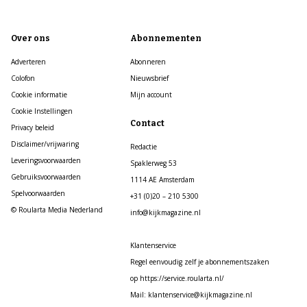
Over ons
Abonnementen
Adverteren
Abonneren
Colofon
Nieuwsbrief
Cookie informatie
Mijn account
Cookie Instellingen
Contact
Privacy beleid
Disclaimer/vrijwaring
Redactie
Leveringsvoorwaarden
Spaklerweg 53
Gebruiksvoorwaarden
1114 AE Amsterdam
Spelvoorwaarden
+31 (0)20 – 210 5300
© Roularta Media Nederland
info@kijkmagazine.nl
Klantenservice
Regel eenvoudig zelf je abonnementszaken
op https://service.roularta.nl/
Mail: klantenservice@kijkmagazine.nl