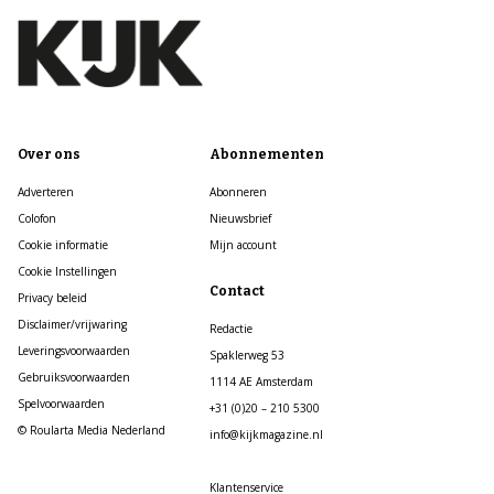
Over ons
Abonnementen
Adverteren
Abonneren
Colofon
Nieuwsbrief
Cookie informatie
Mijn account
Cookie Instellingen
Contact
Privacy beleid
Disclaimer/vrijwaring
Redactie
Leveringsvoorwaarden
Spaklerweg 53
Gebruiksvoorwaarden
1114 AE Amsterdam
Spelvoorwaarden
+31 (0)20 – 210 5300
© Roularta Media Nederland
info@kijkmagazine.nl
Klantenservice