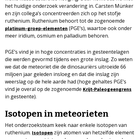
het huidige onderzoek verandering in. Carsten Münker
en zijn collega’s concentreerden zich op het stofje
ruthenium. Ruthenium behoort tot de zogenoemde
(PGE’s), waartoe ook onder
platinum-groep-elementen
meer iridium, osmium en palladium behoren.
PGE’s vind je in hoge concentraties in gesteentelagen
die werden gevormd tijdens een grote inslag. Zo weten
we dat de meteoriet die de dinosauriërs uitroeide 66
miljoen jaar geleden insloeg en dat die inslag zijn
weerslag op de hele aarde had (hoge gehaltes PGE’s
vind je overal op de zogenoemde
Krijt-Paleogeengrens
in gesteente).
Isotopen in meteorieten
Het onderzoeksteam keek naar enkele isotopen van
ruthenium.
zijn atomen van hetzelfde element
Isoto
p
en