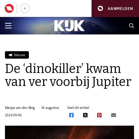
AANMELDEN
Nieuws
De ‘dinokiller’ kwam
van ver voorbij Jupiter
Marysa van den Berg
16 augustus
Deel dit artikel:
2024 09:00