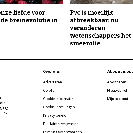
onze liefde voor
Pvc is moeilijk
 de breinevolutie in
afbreekbaar: nu
veranderen
wetenschappers het 
smeerolie
Over ons
Abonnement
Adverteren
Abonneren
Colofon
Nieuwsbrief
r
Cookie informatie
Mijn account
 die
Cookie Instellingen
pgang
 niks
Privacy beleid
Disclaimer/vrijwaring
Leveringsvoorwaarden