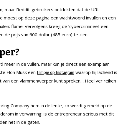
an, maar Reddit-gebruikers ontdekten dat de URL
 Je moest op deze pagina een wachtwoord invullen en een
halen: flame. Vervolgens kreeg de ‘cybercrimineel’ een
de prijs van 600 dollar (485 euro) te zien.
per?
 meer in de vullen, maar kun je direct een exemplaar
tste Elon Musk een
waarop hij lachend is
filmpje op Instagram
cht van een vlammenwerper kunt spreken… Heel ver reiken
Boring Company hem in de lente, zo wordt gemeld op de
wederom in verwarring: is de entrepreneur serieus met dit
den het in de gaten.