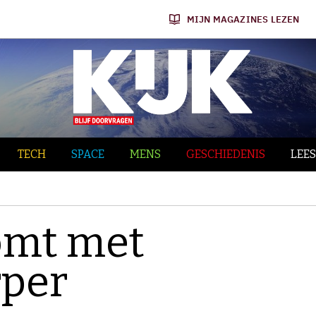
MIJN MAGAZINES LEZEN
TECH
SPACE
MENS
GESCHIEDENIS
LEES
omt met
per