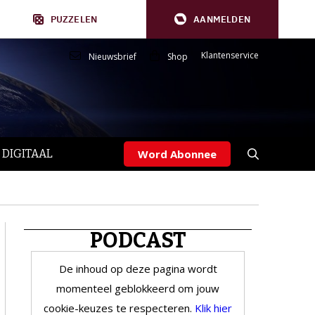
PUZZELEN
AANMELDEN
Klantenservice
Nieuwsbrief
Shop
 DIGITAAL
Word Abonnee
PODCAST
De inhoud op deze pagina wordt
momenteel geblokkeerd om jouw
cookie-keuzes te respecteren.
Klik hier