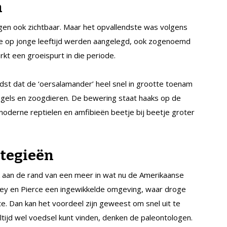
n
gen ook zichtbaar. Maar het opvallendste was volgens
die op jonge leeftijd werden aangelegd, ook zogenoemd
rkt een groeispurt in die periode.
st dat de ‘oersalamander’ heel snel in grootte toenam
ogels en zoogdieren. De bewering staat haaks op de
moderne reptielen en amfibieën beetje bij beetje groter
ategieën
k aan de rand van een meer in wat nu de Amerikaanse
ney en Pierce een ingewikkelde omgeving, waar droge
e. Dan kan het voordeel zijn geweest om snel uit te
ltijd wel voedsel kunt vinden, denken de paleontologen.