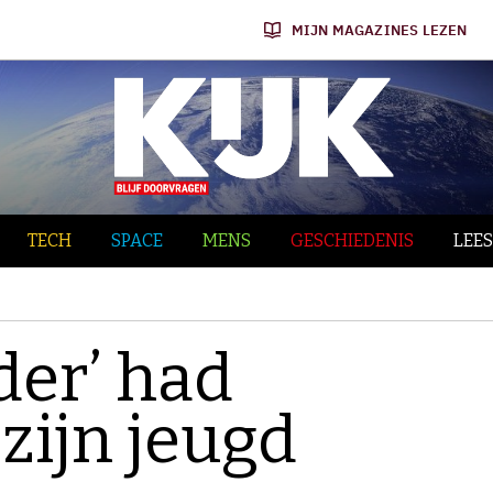
MIJN MAGAZINES LEZEN
TECH
SPACE
MENS
GESCHIEDENIS
LEES
er’ had
 zijn jeugd