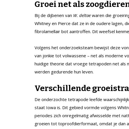
Groei net als zoogdiere
Bij de dijbenen van
W. deltae
waren die groeirin
Whitney en Pierce dat ze in de oudere lagen, 
fibrolamellair bot aantroffen. Dit weefsel kenme
Volgens het onderzoeksteam bewijst deze vond
van jonkie tot volwassene – net als moderne v
huidige theorie dat vroege tetrapoden net als 
werden gedurende hun leven.
Verschillende groeistr
De onderzochte tetrapode leefde waarschijnlij
staat Iowa is. Dit gebied vormde volgens Whit
periodes zich onregelmatig afwisselde met natt
groeien tot toproofdierformaat, omdat je dan a