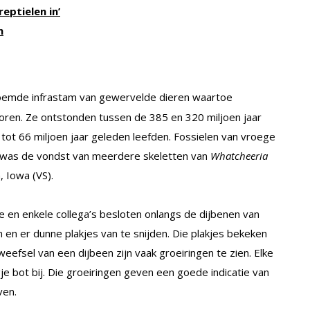
eptielen in’
n
oemde infrastam van gewervelde dieren waartoe
horen. Ze ontstonden tussen de 385 en 320 miljoen jaar
 tot 66 miljoen jaar geleden leefden. Fossielen van vroege
r was de vondst van meerdere skeletten van
Whatcheeria
, Iowa (VS).
en enkele collega’s besloten onlangs de dijbenen van
en er dunne plakjes van te snijden. Die plakjes bekeken
efsel van een dijbeen zijn vaak groeiringen te zien. Elke
e bot bij. Die groeiringen geven een goede indicatie van
ven.