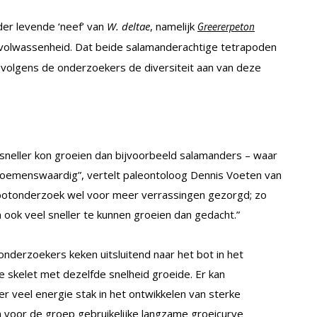
er levende ‘neef’ van
W. deltae
, namelijk
Greererpeton
n volwassenheid. Dat beide salamanderachtige tetrapoden
 volgens de onderzoekers de diversiteit aan van deze
sneller kon groeien dan bijvoorbeeld salamanders – waar
noemenswaardig”, vertelt paleontoloog Dennis Voeten van
 botonderzoek wel voor meer verrassingen gezorgd; zo
 ook veel sneller te kunnen groeien dan gedacht.”
 onderzoekers keken uitsluitend naar het bot in het
 skelet met dezelfde snelheid groeide. Er kan
er veel energie stak in het ontwikkelen van sterke
en voor de groep gebruikelijke langzame groeicurve