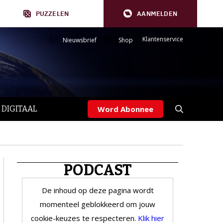
PUZZELEN
AANMELDEN
Klantenservice
Nieuwsbrief
Shop
 DIGITAAL
Word Abonnee
PODCAST
De inhoud op deze pagina wordt
momenteel geblokkeerd om jouw
cookie-keuzes te respecteren.
Klik hier