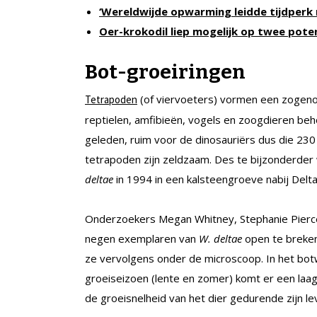
‘Wereldwijde opwarming leidde tijdperk r
Oer-krokodil liep mogelijk op twee pote
Bot-groeiringen
(of viervoeters) vormen een zogen
Tetrapoden
reptielen, amfibieën, vogels en zoogdieren be
geleden, ruim voor de dinosauriërs dus die 230
tetrapoden zijn zeldzaam. Des te bijzonderde
deltae
in 1994 in een kalsteengroeve nabij Delta
Onderzoekers Megan Whitney, Stephanie Pierce 
negen exemplaren van
W. deltae
open te breken 
ze vervolgens onder de microscoop. In het botwe
groeiseizoen (lente en zomer) komt er een laagj
de groeisnelheid van het dier gedurende zijn le