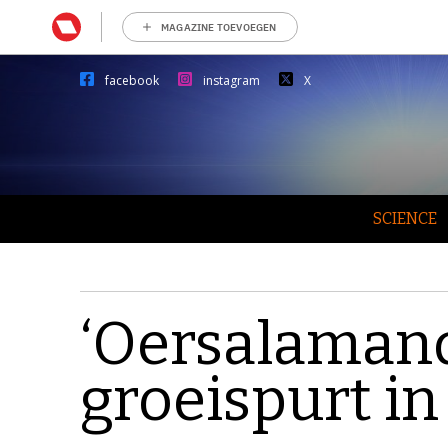
MAGAZINE TOEVOEGEN
facebook
instagram
X
SCIENCE
‘Oersalamand
groeispurt in