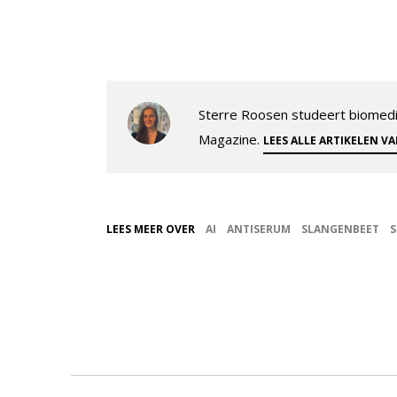
Sterre Roosen studeert biomedi
Magazine.
LEES ALLE ARTIKELEN V
LEES MEER OVER
AI
ANTISERUM
SLANGENBEET
S