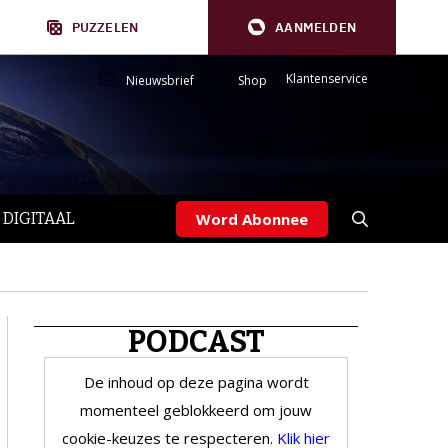
PUZZELEN
AANMELDEN
Klantenservice
Nieuwsbrief
Shop
 DIGITAAL
Word Abonnee
PODCAST
De inhoud op deze pagina wordt
momenteel geblokkeerd om jouw
cookie-keuzes te respecteren.
Klik hier