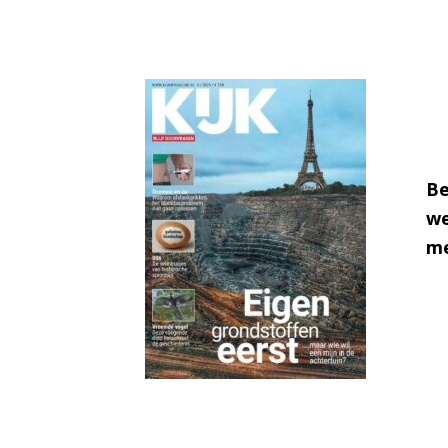
Be
we
me