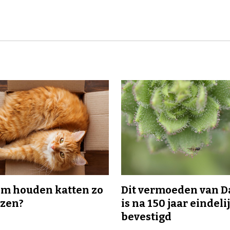
m houden katten zo
Dit vermoeden van 
ozen?
is na 150 jaar eindeli
bevestigd