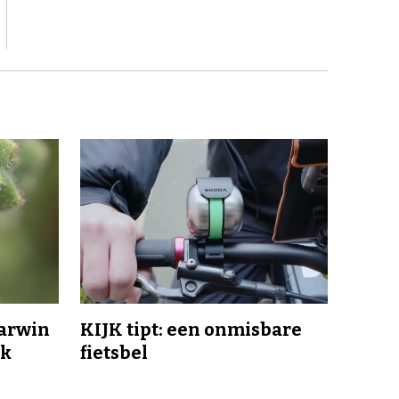
Darwin
KIJK tipt: een onmisbare
jk
fietsbel