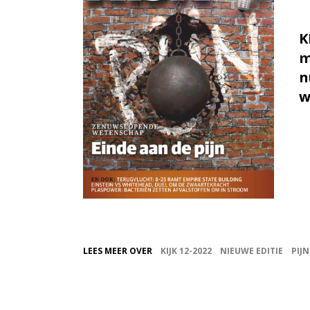
K
m
n
w
LEES MEER OVER
KIJK 12-2022
NIEUWE EDITIE
PIJN