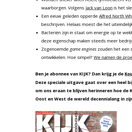
waarborgen. Volgens
Jack van Loon
is het sl
Een eeuw geleden opperde
Alfred North Wh
beschrijven. Helaas moest die het uiteindelij
Bacteriën zijn in staat om energie op te wek
deze eigenschap maken steeds meer bedri
Zogenoemde
game engines
zouden het een s
ontwikkelen. Hoe simpel?
We namen de proe
Ben je abonnee van KIJK? Dan krijg je de
Kou
Deze speciale uitgave gaat over een heel b
om ons eraan te blijven herinneren hoe de 
Oost en West de wereld decennialang in zi