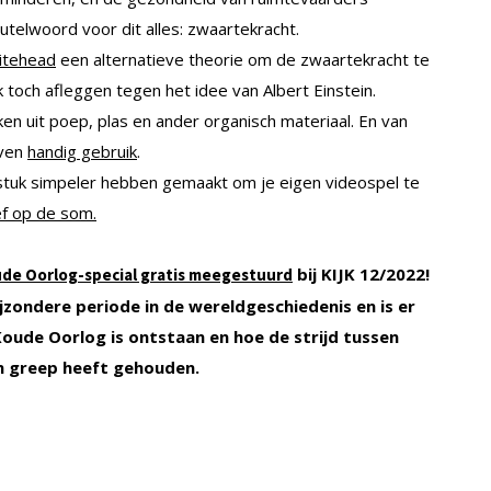
eutelwoord voor dit alles: zwaartekracht.
itehead
een alternatieve theorie om de zwaartekracht te
k toch afleggen tegen het idee van Albert Einstein.
ken uit poep, plas en ander organisch materiaal. En van
jven
handig gebruik
.
tuk simpeler hebben gemaakt om je eigen videospel te
f op de som.
bij KIJK 12/2022!
de Oorlog-special gratis meegestuurd
ijzondere periode in de wereldgeschiedenis
en is er
Koude Oorlog is ontstaan en hoe de strijd tussen
jn greep heeft gehouden.