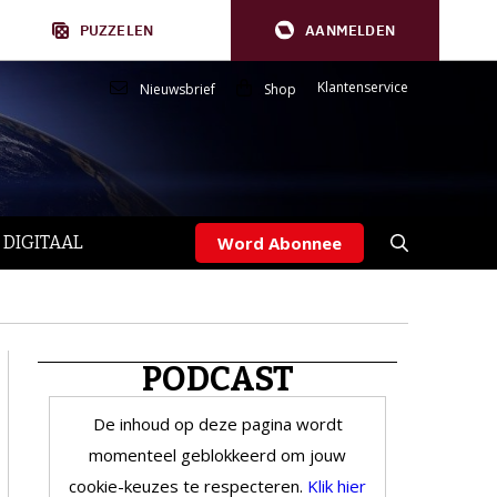
PUZZELEN
AANMELDEN
Klantenservice
Nieuwsbrief
Shop
 DIGITAAL
Word Abonnee
PODCAST
De inhoud op deze pagina wordt
momenteel geblokkeerd om jouw
cookie-keuzes te respecteren.
Klik hier