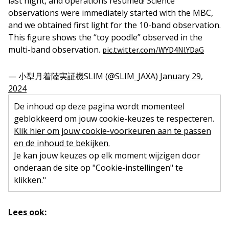
last night, and operations resumed! Science
observations were immediately started with the MBC,
and we obtained first light for the 10-band observation.
This figure shows the “toy poodle” observed in the
multi-band observation.
pic.twitter.com/WYD4NlYDaG
— 小型月着陸実証機SLIM (@SLIM_JAXA)
January 29,
2024
De inhoud op deze pagina wordt momenteel
geblokkeerd om jouw cookie-keuzes te respecteren.
Klik hier om jouw cookie-voorkeuren aan te passen
en de inhoud te bekijken.
Je kan jouw keuzes op elk moment wijzigen door
onderaan de site op "Cookie-instellingen" te
klikken."
Lees ook: