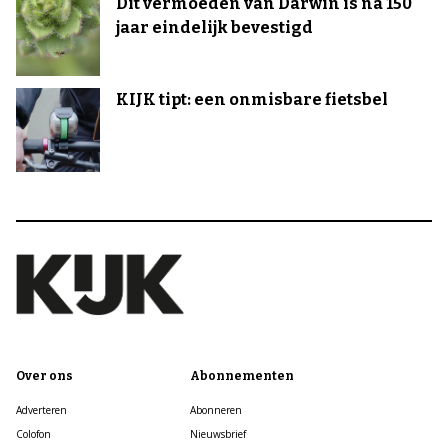
Dit vermoeden van Darwin is na 150
jaar eindelijk bevestigd
KIJK tipt: een onmisbare fietsbel
Over ons
Abonnementen
Adverteren
Abonneren
Colofon
Nieuwsbrief