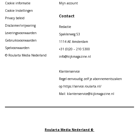
Cookie informatie
Mijn account
Cookie Instellingen
Contact
Privacy beleid
Disclaimer/vrijwaring
Redactie
Leveringsvoorwaarden
Spaklerweg 53
Gebruiksvoorwaarden
1114 AE Amsterdam
Spelvoorwaarden
+31 (0)20 – 210 5300
© Roularta Media Nederland
info@kijkmagazine.nl
Klantenservice
Regel eenvoudig zelf je abonnementszaken
op https://service.roularta.nl/
Mail: klantenservice@kijkmagazine.nl
Roularta Media Nederland ©