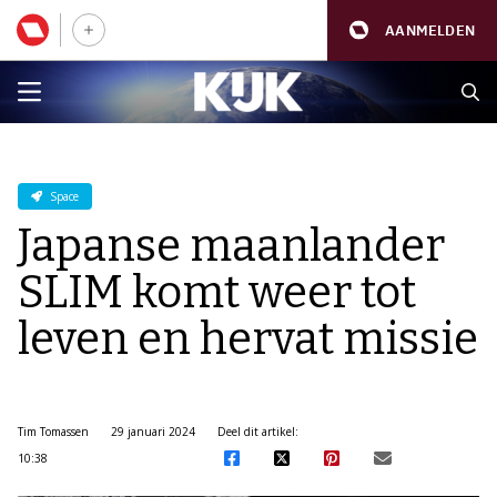
AANMELDEN
Space
Japanse maanlander
SLIM komt weer tot
leven en hervat missie
Tim Tomassen
29 januari 2024
Deel dit artikel:
10:38