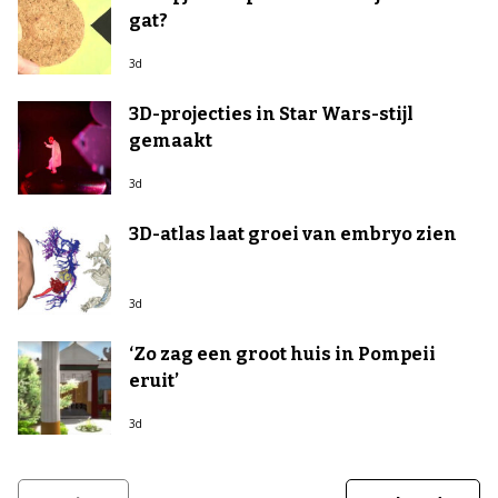
gat?
3d
3D-projecties in Star Wars-stijl
gemaakt
3d
3D-atlas laat groei van embryo zien
3d
‘Zo zag een groot huis in Pompeii
eruit’
3d