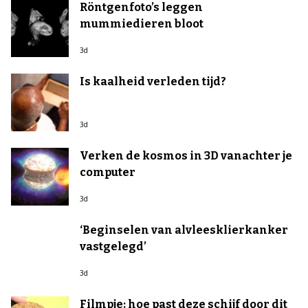
Röntgenfoto’s leggen
mummiedieren bloot
3d
Is kaalheid verleden tijd?
3d
Verken de kosmos in 3D vanachter je
computer
3d
‘Beginselen van alvleesklierkanker
vastgelegd’
3d
Filmpje: hoe past deze schijf door dit