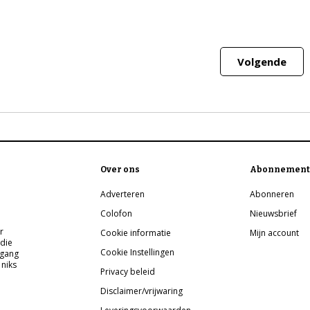
Volgende
Over ons
Abonnement
Adverteren
Abonneren
Colofon
Nieuwsbrief
r
Cookie informatie
Mijn account
 die
Cookie Instellingen
pgang
 niks
Privacy beleid
Disclaimer/vrijwaring