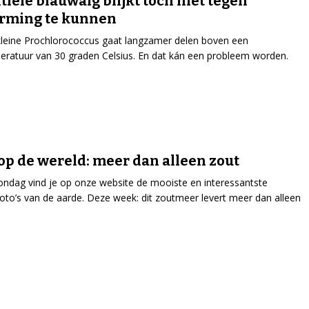
tiële blauwalg blijkt toch niet tegen
rming te kunnen
leine Prochlorococcus gaat langzamer delen boven een
ratuur van 30 graden Celsius. En dat kán een probleem worden.
op de wereld: meer dan alleen zout
ondag vind je op onze website de mooiste en interessantste
tfoto’s van de aarde. Deze week: dit zoutmeer levert meer dan alleen