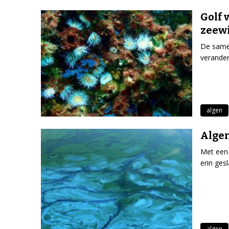
Golf 
zeew
De samen
verander
algen
Algen
Met een 
erin ges
algen