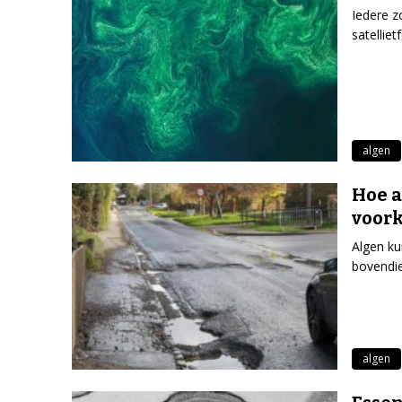
Iedere z
satellie
algen
Hoe a
voor
Algen ku
bovendie
algen