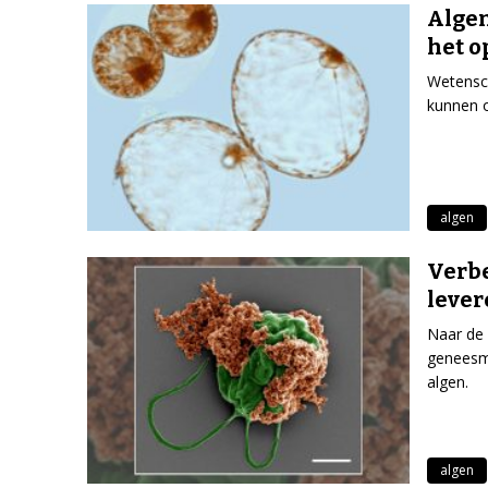
Algen
het o
Wetensch
kunnen o
algen
Verbe
lever
Naar de 
geneesmi
algen.
algen