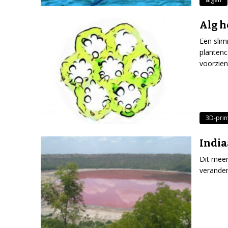
Alg h
Een sli
plantenc
voorzien
3D-prin
India
Dit meer
verander