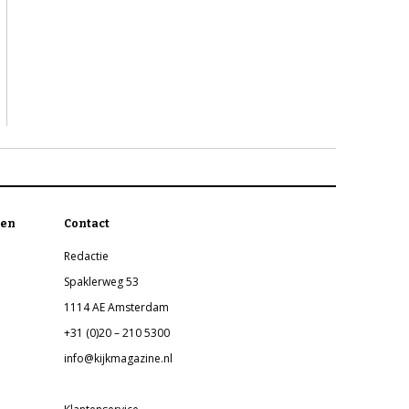
en
Contact
Redactie
Spaklerweg 53
1114 AE Amsterdam
+31 (0)20 – 210 5300
info@kijkmagazine.nl