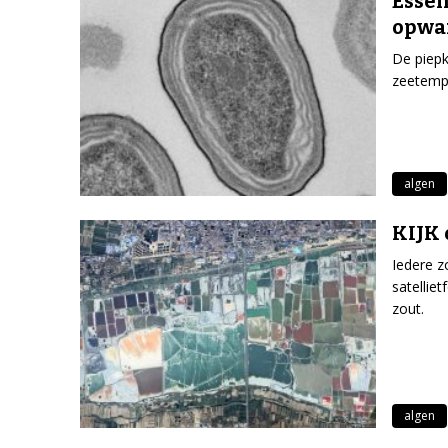
Essen
opwa
De piepk
zeetempe
algen
KIJK 
Iedere z
satellie
zout.
algen