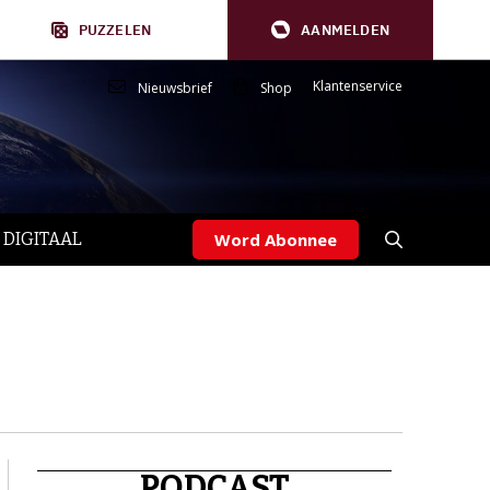
PUZZELEN
AANMELDEN
Klantenservice
Nieuwsbrief
Shop
 DIGITAAL
Word Abonnee
PODCAST