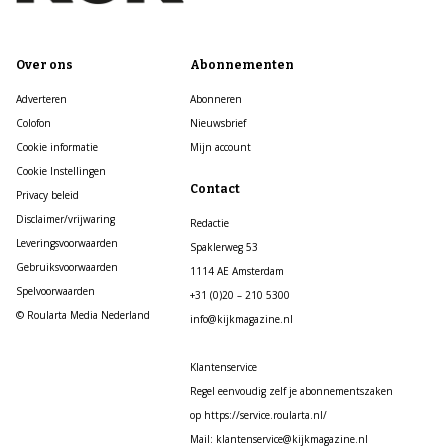
Over ons
Abonnementen
Adverteren
Abonneren
Colofon
Nieuwsbrief
Cookie informatie
Mijn account
Cookie Instellingen
Contact
Privacy beleid
Disclaimer/vrijwaring
Redactie
Leveringsvoorwaarden
Spaklerweg 53
Gebruiksvoorwaarden
1114 AE Amsterdam
Spelvoorwaarden
+31 (0)20 – 210 5300
© Roularta Media Nederland
info@kijkmagazine.nl
Klantenservice
Regel eenvoudig zelf je abonnementszaken
op https://service.roularta.nl/
Mail: klantenservice@kijkmagazine.nl