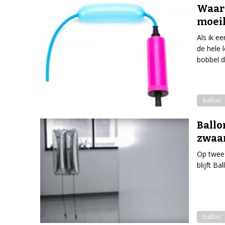
Waaro
moeil
Als ik e
de hele 
bobbel di
ballon
Ballo
zwaa
Op twee 
blijft B
ballon