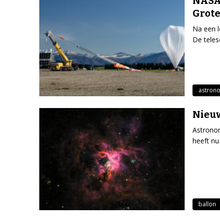
NASA’
Grot
Na een l
De teles
astron
Nieuw
Astrono
heeft nu
ballon