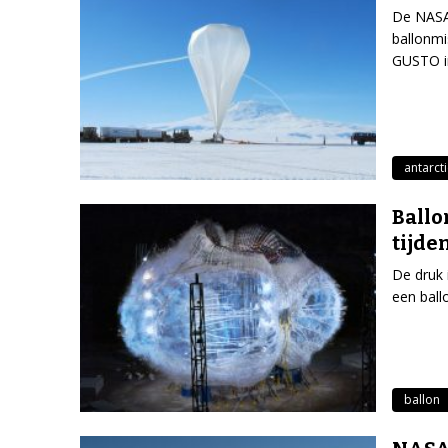
De NASA 
ballonmi
GUSTO i
antarct
Ballo
tijde
De druk 
een ball
ballon