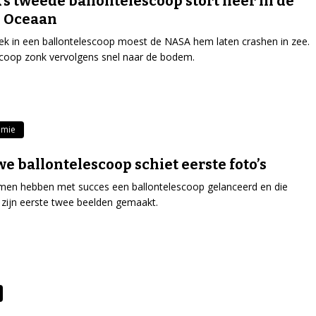
s tweede ballontelescoop stort neer in de
e Oceaan
ek in een ballontelescoop moest de NASA hem laten crashen in zee.
coop zonk vervolgens snel naar de bodem.
omie
e ballontelescoop schiet eerste foto’s
men hebben met succes een ballontelescoop gelanceerd en die
 zijn eerste twee beelden gemaakt.