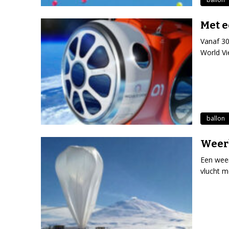
Met e
Vanaf 30
World Vi
ballon
Weerb
Een weer
vlucht m