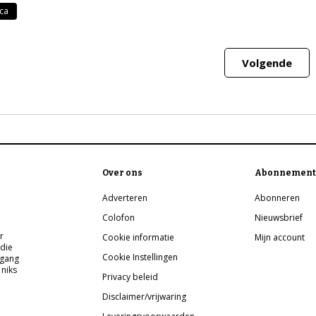
ica
Volgende
Over ons
Abonnement
Adverteren
Abonneren
Colofon
Nieuwsbrief
r
Cookie informatie
Mijn account
 die
Cookie Instellingen
pgang
 niks
Privacy beleid
Disclaimer/vrijwaring