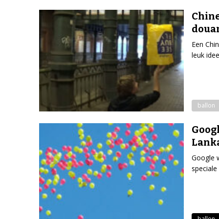
Chine
doua
Een Chin
leuk idee
ballon
Googl
Lank
Google w
speciale
ballon