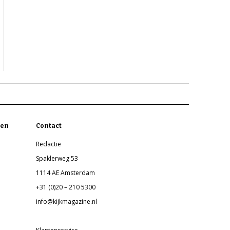
en
Contact
Redactie
Spaklerweg 53
1114 AE Amsterdam
+31 (0)20 – 210 5300
info@kijkmagazine.nl