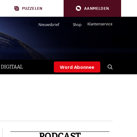
PUZZELEN
AANMELDEN
Klantenservice
Nieuwsbrief
Shop
 DIGITAAL
Word Abonnee
PODCAST