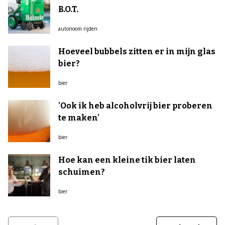
B.O.T.
autonoom rijden
Hoeveel bubbels zitten er in mijn glas
bier?
bier
'Ook ik heb alcoholvrij bier proberen
te maken'
bier
Hoe kan een kleine tik bier laten
schuimen?
bier