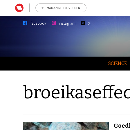
MAGAZINE TOEVOEGEN
facebook
instagram
X
SCIENCE
broeikaseffec
Goed