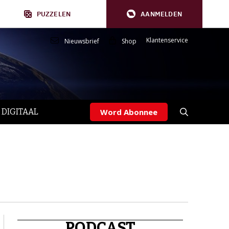
PUZZELEN
AANMELDEN
Klantenservice
Nieuwsbrief
Shop
 DIGITAAL
Word Abonnee
PODCAST