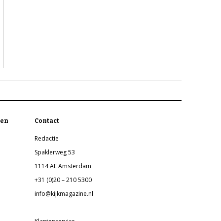
en
Contact
Redactie
Spaklerweg 53
1114 AE Amsterdam
+31 (0)20 – 210 5300
info@kijkmagazine.nl