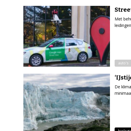
Stree
Met behu
leidinge
auto's
‘IJst
De klima
minimaal
biologi