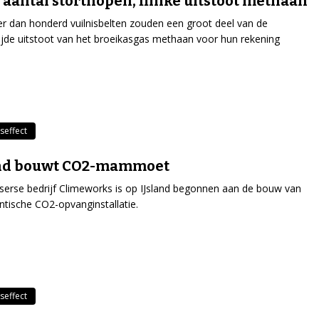
 aantal storthopen, flinke uitstoot methaan
r dan honderd vuilnisbelten zouden een groot deel van de
jde uitstoot van het broeikasgas methaan voor hun rekening
seffect
and bouwt CO2-mammoet
serse bedrijf Climeworks is op IJsland begonnen aan de bouw van
ntische CO2-opvanginstallatie.
seffect