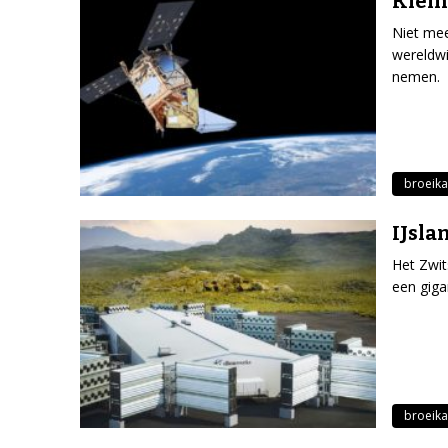
Klein
Niet mee
wereldwi
nemen.
broeika
IJsl
Het Zwit
een giga
broeika