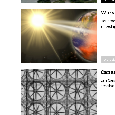
Wie v
Het broe
en bedri
biologi
Canad
Een Cana
broeikas