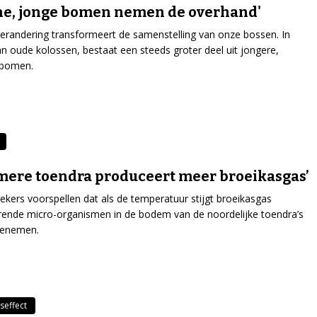
ne, jonge bomen nemen de overhand'
erandering transformeert de samenstelling van onze bossen. In
an oude kolossen, bestaat een steeds groter deel uit jongere,
 bomen.
ere toendra produceert meer broeikasgas’
kers voorspellen dat als de temperatuur stijgt broeikasgas
ende micro-organismen in de bodem van de noordelijke toendra’s
oenemen.
seffect