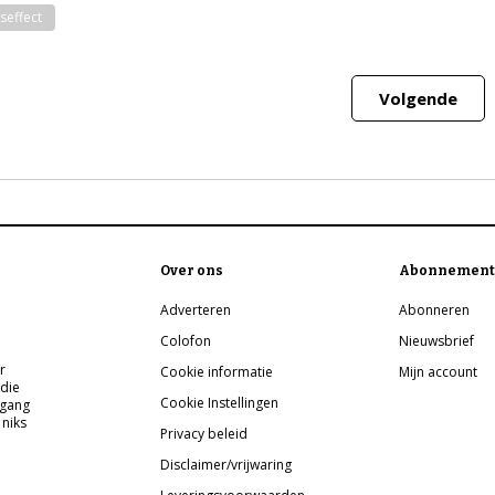
seffect
Volgende
Over ons
Abonnement
Adverteren
Abonneren
Colofon
Nieuwsbrief
r
Cookie informatie
Mijn account
 die
Cookie Instellingen
pgang
 niks
Privacy beleid
Disclaimer/vrijwaring