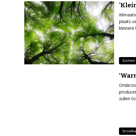
'Klei
Klimaatv
plaats v
kleinere
bomen
‘Warm
Onderzoe
producer
zullen t
broeika