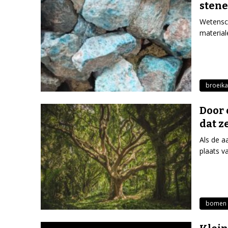
stene
Wetensch
material
broeika
Door 
dat 
Als de a
plaats v
bomen