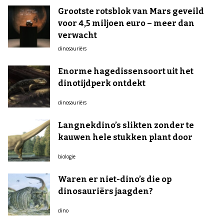
Grootste rotsblok van Mars geveild
voor 4,5 miljoen euro – meer dan
verwacht
dinosauriërs
Enorme hagedissensoort uit het
dinotijdperk ontdekt
dinosauriërs
Langnekdino’s slikten zonder te
kauwen hele stukken plant door
biologie
Waren er niet-dino’s die op
dinosauriërs jaagden?
dino