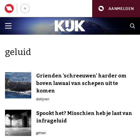
AANMELDEN
geluid
Grienden 'schreeuwen' harder om
boven lawaai van schepen uit te
komen
dolfijnen
Spookt het? Misschien heb je last van
infrageluid
gehoor