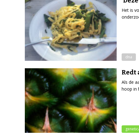
‘Deze
Het is v
onderzoe
dna
Redt 
Als de a
hoop in 
genetic