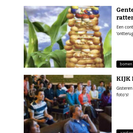
Gente
ratte
Een cont
‘ontteru
bomen 
KIJK L
Gisteren
foto's!
aardap