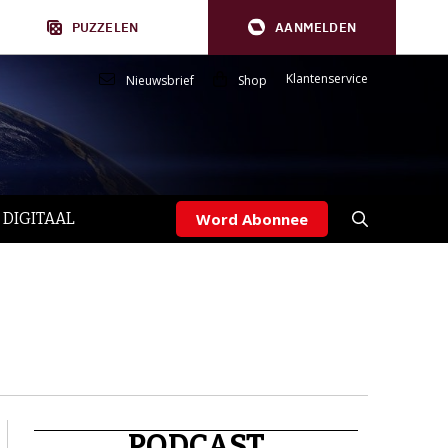
PUZZELEN
AANMELDEN
Klantenservice
Nieuwsbrief
Shop
 DIGITAAL
Word Abonnee
PODCAST