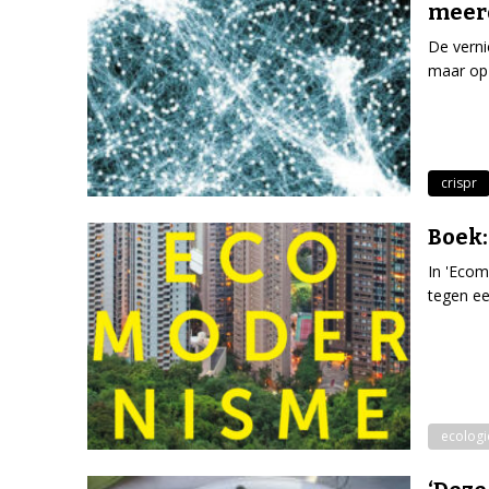
meerd
De verni
maar op 
crispr
Boek
In 'Ecom
tegen ee
ecologi