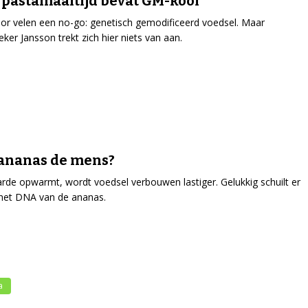
 pastamaaltijd bevat GM-kool’
oor velen een no-go: genetisch gemodificeerd voedsel. Maar
ker Jansson trekt zich hier niets van aan.
ananas de mens?
arde opwarmt, wordt voedsel verbouwen lastiger. Gelukkig schuilt er
het DNA van de ananas.
a