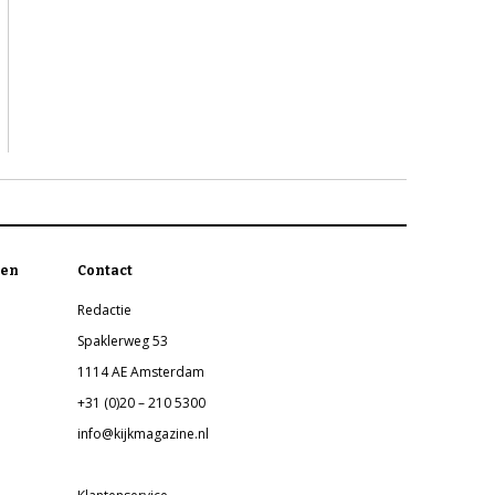
en
Contact
Redactie
Spaklerweg 53
1114 AE Amsterdam
+31 (0)20 – 210 5300
info@kijkmagazine.nl