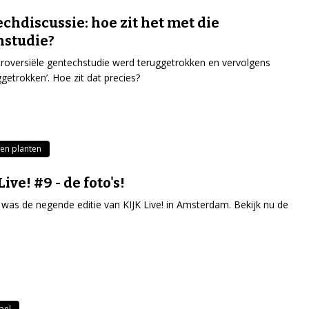
chdiscussie: hoe zit het met die
nstudie?
roversiële gentechstudie werd teruggetrokken en vervolgens
ggetrokken’. Hoe zit dat precies?
en planten
ive! #9 - de foto's!
 was de negende editie van KIJK Live! in Amsterdam. Bekijk nu de
pel