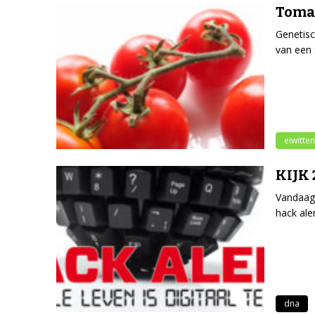
Tomat
Genetisc
van een 
eiwitten
KIJK 
Vandaag 
hack aler
dna