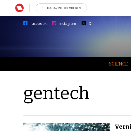
MAGAZINE TOEVOEGEN
facebook
instagram
X
SCIENCE
gentech
Vern