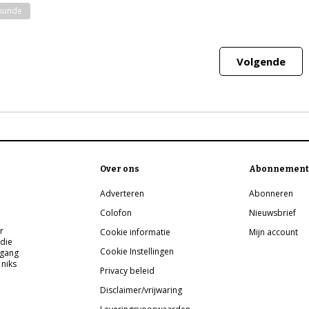
kunde
Volgende
Over ons
Abonnement
Adverteren
Abonneren
Colofon
Nieuwsbrief
r
Cookie informatie
Mijn account
 die
Cookie Instellingen
pgang
 niks
Privacy beleid
Disclaimer/vrijwaring