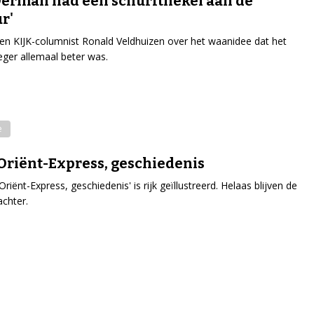
Oerman had een schurfthekel aan de
r'
en KIJK-columnist Ronald Veldhuizen over het waanidee dat het
eger allemaal beter was.
e
Oriënt-Express, geschiedenis
riënt-Express, geschiedenis' is rijk geïllustreerd. Helaas blijven de
achter.