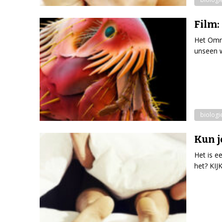
Film:
Het Omni
unseen w
biologi
Kun j
Het is e
het? KIJ