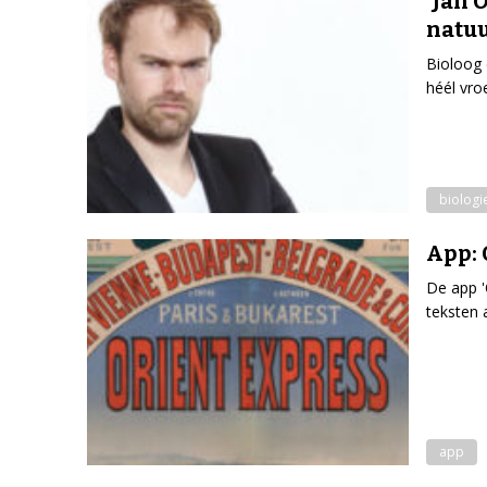
'Jan 
natuu
Bioloog 
héél vro
biologi
App: 
De app 'O
teksten 
app