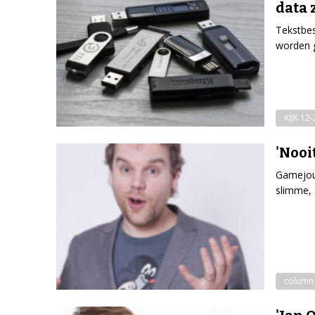
data 
Tekstbes
worden g
KIJK 12
'Nooi
Gamejour
slimme, 
column