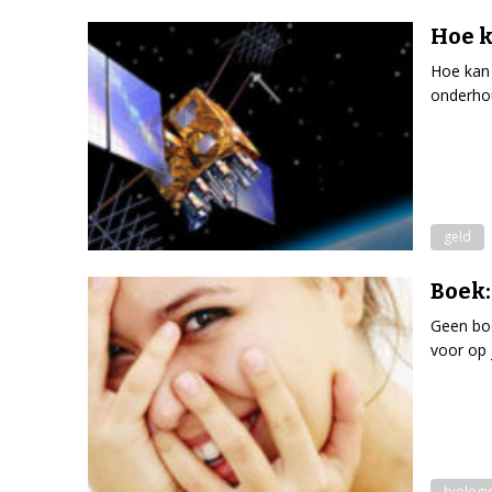
Hoe k
Hoe kan 
onderhou
geld
Boek:
Geen boe
voor op 
biologi