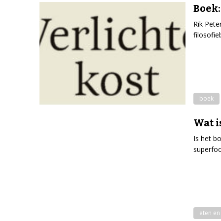
Boek:
Rik Pete
filosofi
boek
Wat i
Is het b
superfoo
eten en