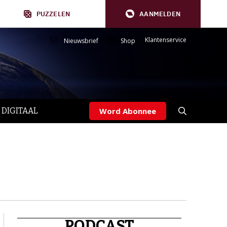
PUZZELEN
AANMELDEN
Klantenservice
Nieuwsbrief
Shop
 DIGITAAL
Word Abonnee
PODCAST