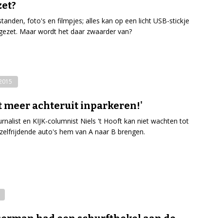
zet?
tanden, foto's en filmpjes; alles kan op een licht USB-stickje
ezet. Maar wordt het daar zwaarder van?
-2015
t meer achteruit inparkeren!'
nalist en KIJK-columnist Niels 't Hooft kan niet wachten tot
zelfrijdende auto's hem van A naar B brengen.