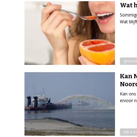
Wat h
Sommige 
Wat blij
gezond
Kan N
Noor
Kan ons 
ervoor n
kijk 4-2