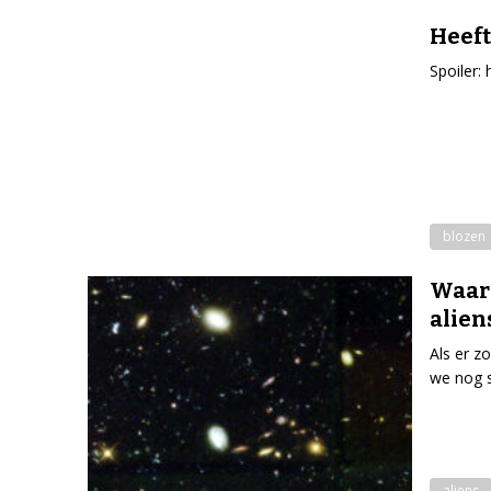
Heeft
Spoiler:
blozen
Waar
alien
Als er z
we nog s
aliens