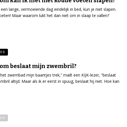
m kan ik niet met koude voeten slapen?
a een lange, vermoeiende dag eindelijk in bed, kun je niet slapen.
eten! Maar waarom lukt het dan niet om in slaap te vallen?
019
om beslaat mijn zwembril?
in het zwembad mijn baantjes trek,” mailt een KIJK-lezer, “beslaat
bril altijd. Maar als ik er eerst in spuug, beslaat hij niet. Hoe kan
019