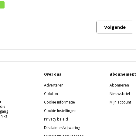
r
Volgende
Over ons
Abonnement
Adverteren
Abonneren
Colofon
Nieuwsbrief
r
Cookie informatie
Mijn account
 die
Cookie Instellingen
pgang
 niks
Privacy beleid
Disclaimer/vrijwaring