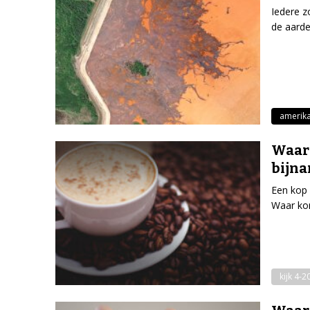
Iedere z
de aarde
amerik
Waaro
bijn
Een kop 
Waar ko
kijk 4-2