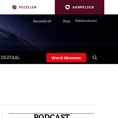
PUZZELEN
AANMELDEN
Klantenservice
Nieuwsbrief
Shop
 DIGITAAL
Word Abonnee
PODCAST