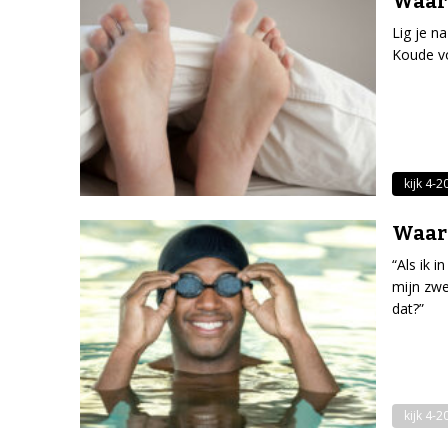
Waaro
Lig je n
Koude vo
kijk 4-2
Waar
“Als ik 
mijn zwem
dat?”
kijk 4-2