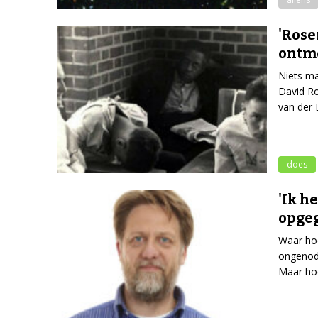
'Rose
ontme
Niets ma
David Ro
van der 
does
'Ik h
opge
Waar hoo
ongenodi
Maar ho