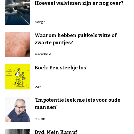
Hoeveel walvissen zijn er nog over?
biologie
Waarom hebben pukkels witte of
zwarte puntjes?
gezondheid
Boek: Een steekje los
boek
'Impotentie leek me iets voor oude
mannen'
column
Dvd: Mein Kampf