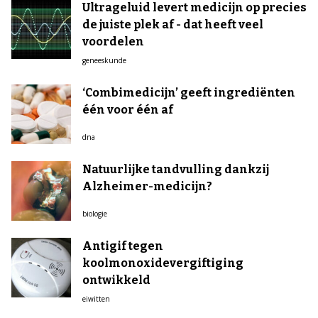
Ultrageluid levert medicijn op precies
de juiste plek af - dat heeft veel
voordelen
geneeskunde
‘Combimedicijn’ geeft ingrediënten
één voor één af
dna
Natuurlijke tandvulling dankzij
Alzheimer-medicijn?
biologie
Antigif tegen
koolmonoxidevergiftiging
ontwikkeld
eiwitten