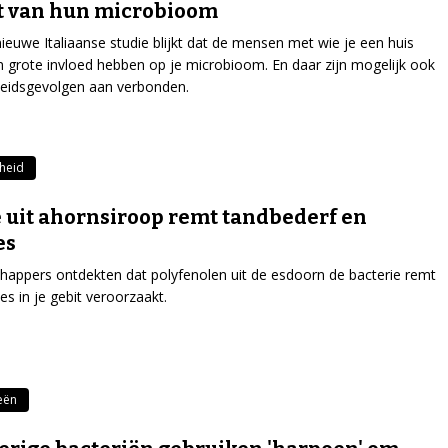
t van hun microbioom
nieuwe Italiaanse studie blijkt dat de mensen met wie je een huis
n grote invloed hebben op je microbioom. En daar zijn mogelijk ook
eidsgevolgen aan verbonden.
heid
e uit ahornsiroop remt tandbederf en
es
appers ontdekten dat polyfenolen uit de esdoorn de bacterie remt
es in je gebit veroorzaakt.
eën