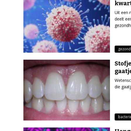
kwar
Uit een 
deelt ee
gezondh
gezond
Stofj
gaatj
Wetensch
die gaatj
bacteri