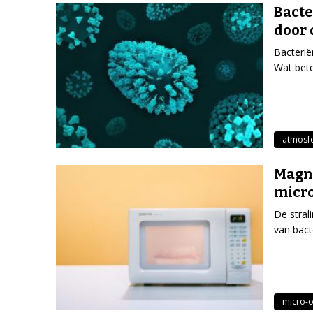
Bacte
door 
Bacterië
Wat bete
atmosf
Magne
micr
De stral
van bact
micro-