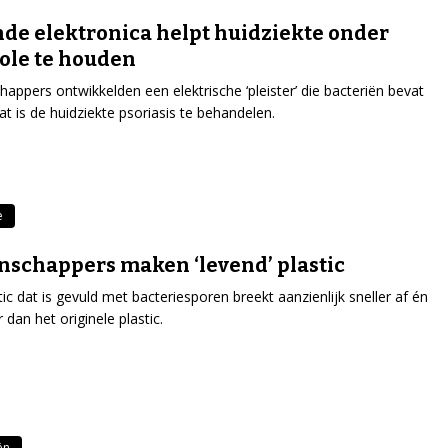
de elektronica helpt huidziekte onder
ole te houden
appers ontwikkelden een elektrische ‘pleister’ die bacteriën bevat
aat is de huidziekte psoriasis te behandelen.
e
schappers maken ‘levend’ plastic
tic dat is gevuld met bacteriesporen breekt aanzienlijk sneller af én
r dan het originele plastic.
ën