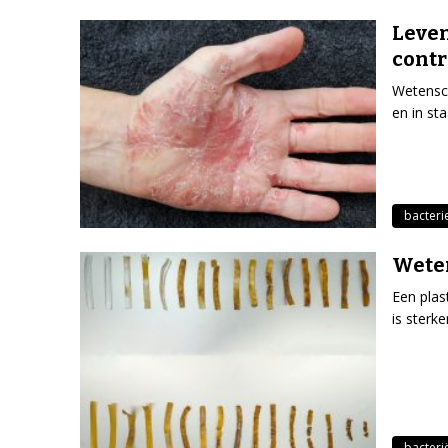
Leven
contr
Wetensch
en in st
bacteri
Weten
Een plas
is sterke
bacteri