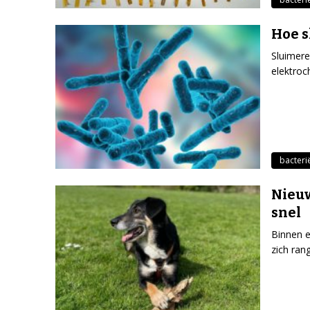
Hoe s
Sluimere
elektroc
bacteri
Nieuw
snel
Binnen e
zich ran