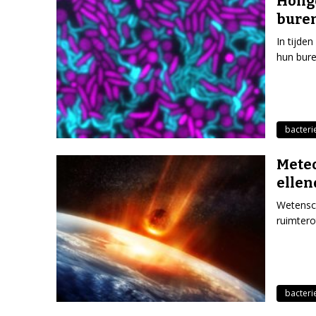
Honge
buren
In tijde
hun bure
bacteri
Meteo
ellen
Wetensc
ruimtero
bacteri