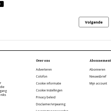
e
Volgende
Over ons
Abonnement
Adverteren
Abonneren
Colofon
Nieuwsbrief
r
Cookie informatie
Mijn account
 die
Cookie Instellingen
pgang
 niks
Privacy beleid
Disclaimer/vrijwaring