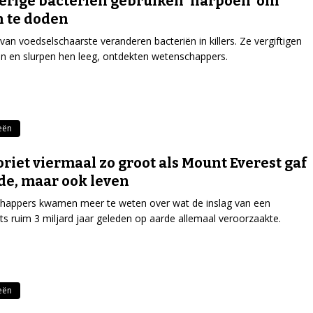
rige bacteriën gebruiken 'harpoen' om
 te doden
n van voedselschaarste veranderen bacteriën in killers. Ze vergiftigen
n en slurpen hen leeg, ontdekten wetenschappers.
eën
riet viermaal zo groot als Mount Everest gaf
de, maar ook leven
happers kwamen meer te weten over wat de inslag van een
ts ruim 3 miljard jaar geleden op aarde allemaal veroorzaakte.
eën