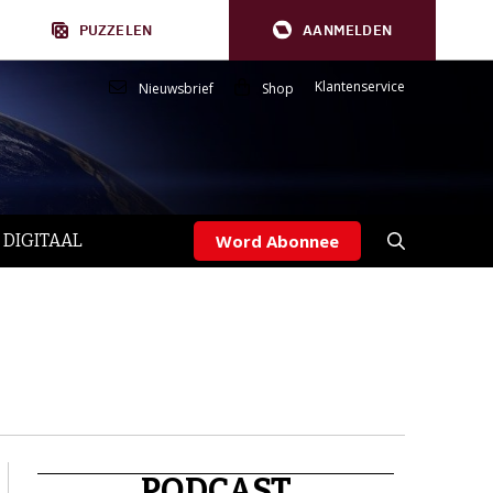
PUZZELEN
AANMELDEN
Klantenservice
Nieuwsbrief
Shop
 DIGITAAL
Word Abonnee
PODCAST