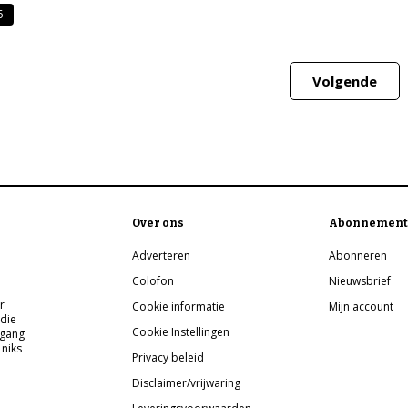
6
Volgende
Over ons
Abonnement
Adverteren
Abonneren
Colofon
Nieuwsbrief
r
Cookie informatie
Mijn account
 die
Cookie Instellingen
pgang
 niks
Privacy beleid
Disclaimer/vrijwaring