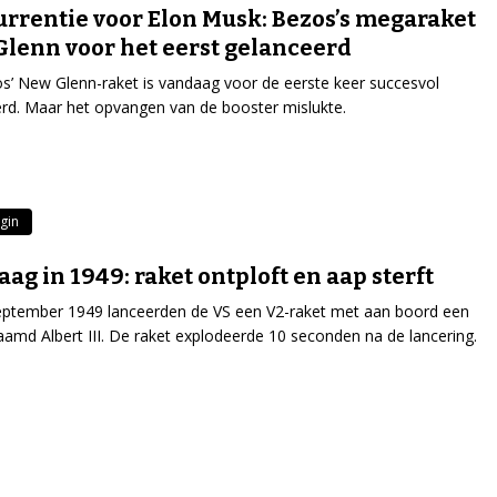
rrentie voor Elon Musk: Bezos’s megaraket
lenn voor het eerst gelanceerd
os’ New Glenn-raket is vandaag voor de eerste keer succesvol
rd. Maar het opvangen van de booster mislukte.
igin
ag in 1949: raket ontploft en aap sterft
eptember 1949 lanceerden de VS een V2-raket met aan boord een
amd Albert III. De raket explodeerde 10 seconden na de lancering.