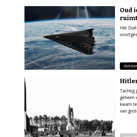
Oud i
ruim
Het Duit
voortges
duitsla
Hitle
Tachtig 
geheim 
kwam te 
van grot
duitsla