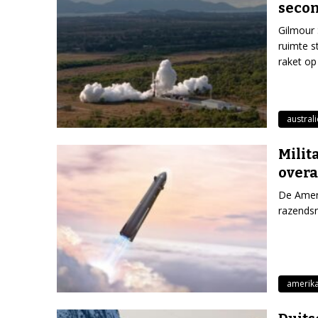
seco
Gilmour 
ruimte s
raket op
australi
Milit
overa
De Ameri
razendsn
amerika