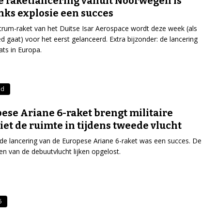
e raketlancering vanuit Noorwegen is
ks explosie een succes
rum-raket van het Duitse Isar Aerospace wordt deze week (als
ed gaat) voor het eerst gelanceerd. Extra bijzonder: de lancering
ats in Europa.
nd
ese Ariane 6-raket brengt militaire
liet de ruimte in tijdens tweede vlucht
e lancering van de Europese Ariane 6-raket was een succes. De
n van de debuutvlucht lijken opgelost.
6