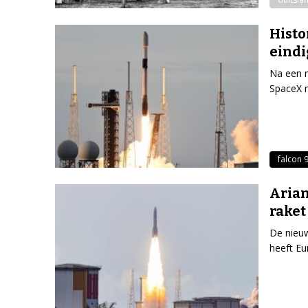
Histo
eindi
Na een r
SpaceX m
falcon 
Arian
raket
De nieuw
heeft Eu