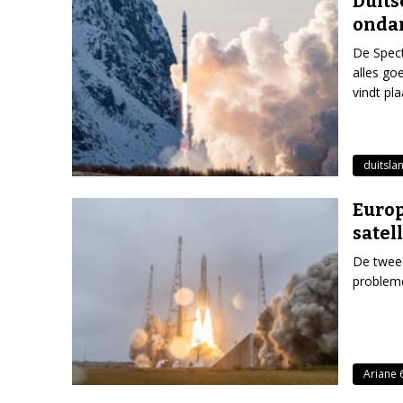
Duits
ondan
De Spect
alles go
vindt pla
duitsla
Europ
satel
De tweed
probleme
Ariane 