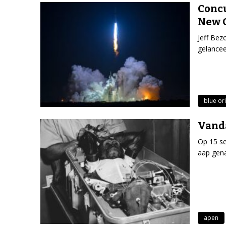
Concu
New G
Jeff Bez
gelancee
blue or
Vanda
Op 15 s
aap gena
apen