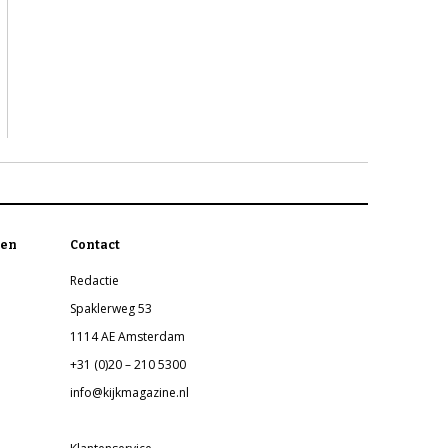
en
Contact
Redactie
Spaklerweg 53
1114 AE Amsterdam
+31 (0)20 – 210 5300
info@kijkmagazine.nl