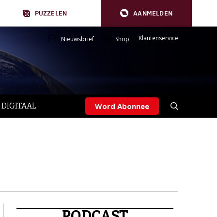
PUZZELEN
AANMELDEN
Klantenservice
Nieuwsbrief
Shop
 DIGITAAL
Word Abonnee
PODCAST