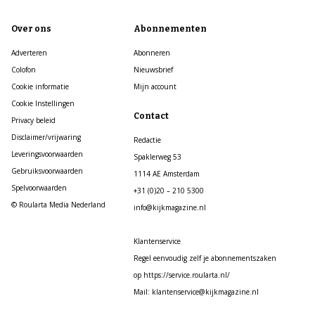
Over ons
Abonnementen
Adverteren
Abonneren
Colofon
Nieuwsbrief
Cookie informatie
Mijn account
Cookie Instellingen
Contact
Privacy beleid
Disclaimer/vrijwaring
Redactie
Leveringsvoorwaarden
Spaklerweg 53
Gebruiksvoorwaarden
1114 AE Amsterdam
Spelvoorwaarden
+31 (0)20 – 210 5300
© Roularta Media Nederland
info@kijkmagazine.nl
Klantenservice
Regel eenvoudig zelf je abonnementszaken
op https://service.roularta.nl/
Mail: klantenservice@kijkmagazine.nl