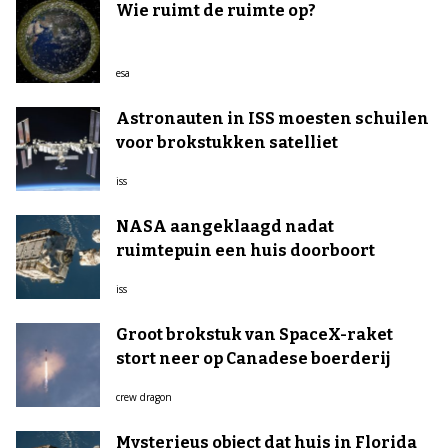
Wie ruimt de ruimte op?
esa
Astronauten in ISS moesten schuilen
voor brokstukken satelliet
iss
NASA aangeklaagd nadat
ruimtepuin een huis doorboort
iss
Groot brokstuk van SpaceX-raket
stort neer op Canadese boerderij
crew dragon
Mysterieus object dat huis in Florida