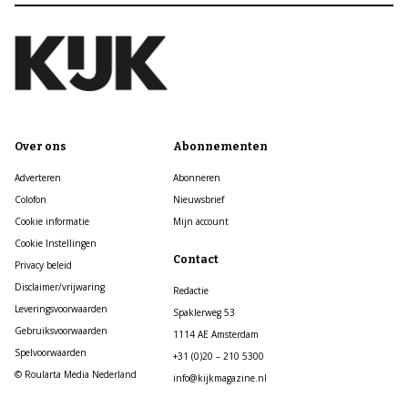
Over ons
Abonnementen
Adverteren
Abonneren
Colofon
Nieuwsbrief
Cookie informatie
Mijn account
Cookie Instellingen
Contact
Privacy beleid
Disclaimer/vrijwaring
Redactie
Leveringsvoorwaarden
Spaklerweg 53
Gebruiksvoorwaarden
1114 AE Amsterdam
Spelvoorwaarden
+31 (0)20 – 210 5300
© Roularta Media Nederland
info@kijkmagazine.nl