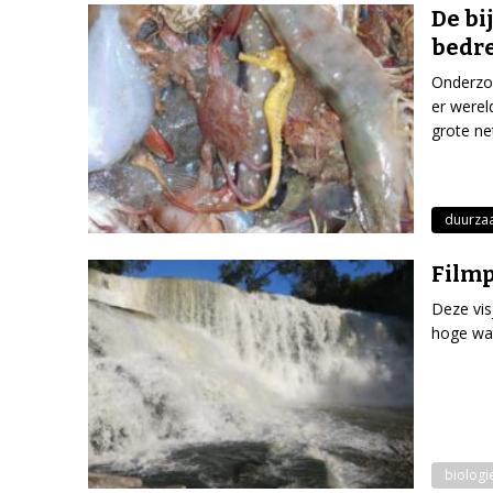
De bi
bedre
Onderzoe
er werel
grote ne
duurza
Filmp
Deze vis
hoge wat
biologi