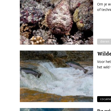
Om je we
of techni
dieren
Wilde
Voor het
het wild
cocaine