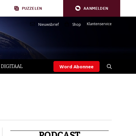
PUZZELEN
AANMELDEN
Klantenservice
Nieuwsbrief
Shop
 DIGITAAL
Word Abonnee
PODCAST