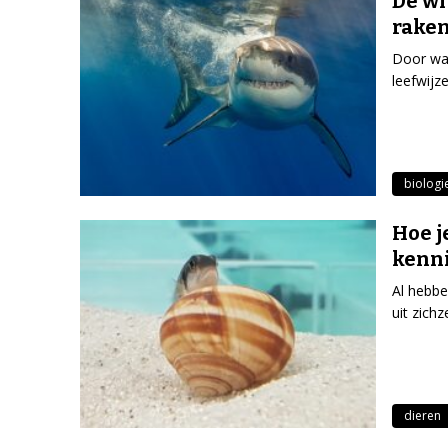
De wi
rake
Door wa
leefwijz
biologi
Hoe j
kenni
Al hebbe
uit zich
dieren