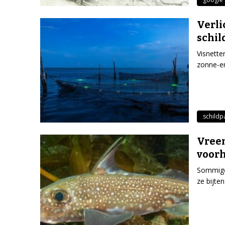
Verli
schil
Visnette
zonne-en
schild
Vreem
voor
Sommige 
ze bijte