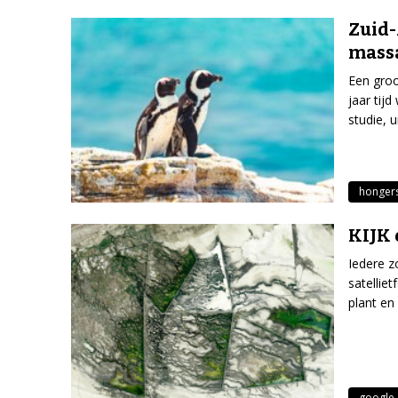
Zuid-
massa
Een groo
jaar tij
studie, 
honger
KIJK 
Iedere z
satellie
plant en 
google 