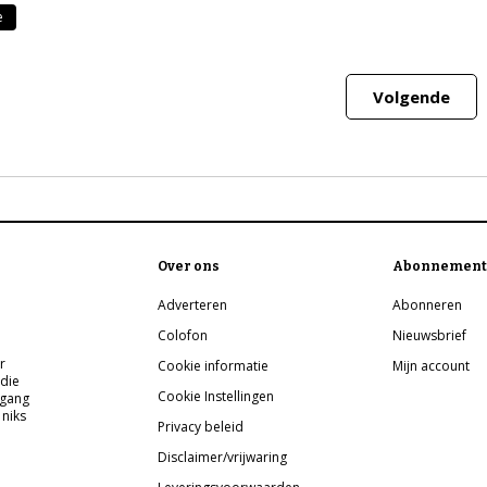
e
Volgende
Over ons
Abonnement
Adverteren
Abonneren
Colofon
Nieuwsbrief
r
Cookie informatie
Mijn account
 die
Cookie Instellingen
pgang
 niks
Privacy beleid
Disclaimer/vrijwaring