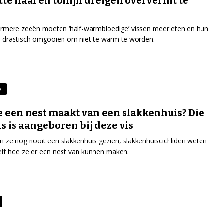
tte haai en tonijn dreigen oververhit te
n
rmere zeeën moeten ‘half-warmbloedige’ vissen meer eten en hun
e drastisch omgooien om niet te warm te worden.
e
e een nest maakt van een slakkenhuis? Die
s is aangeboren bij deze vis
n ze nog nooit een slakkenhuis gezien, slakkenhuiscichliden weten
zelf hoe ze er een nest van kunnen maken.