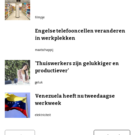
filmpje
Engelse telefooncellen veranderen
in werkplekken
maatschappij
'Thuiswerkers zijn gelukkiger en
productiever'
geluk
Venezuela heeft nu tweedaagse
werkweek
elektriciteit