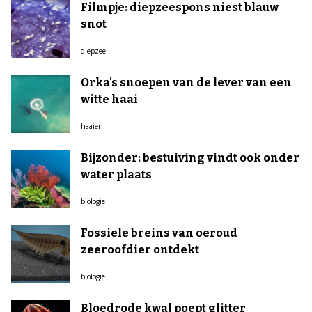
Filmpje: diepzeespons niest blauw
snot
diepzee
Orka's snoepen van de lever van een
witte haai
haaien
Bijzonder: bestuiving vindt ook onder
water plaats
biologie
Fossiele breins van oeroud
zeeroofdier ontdekt
biologie
Bloedrode kwal poept glitter