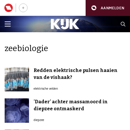
AANMELDEN
zeebiologie
Redden elektrische pulsen haaien
van de vishaak?
elektrische velden
'Dader' achter massamoord in
diepzee ontmaskerd
diepzee