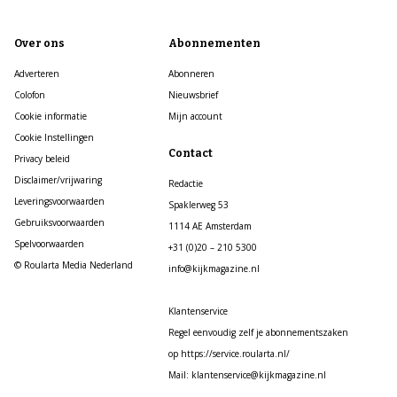
Over ons
Abonnementen
Adverteren
Abonneren
Colofon
Nieuwsbrief
Cookie informatie
Mijn account
Cookie Instellingen
Contact
Privacy beleid
Disclaimer/vrijwaring
Redactie
Leveringsvoorwaarden
Spaklerweg 53
Gebruiksvoorwaarden
1114 AE Amsterdam
Spelvoorwaarden
+31 (0)20 – 210 5300
© Roularta Media Nederland
info@kijkmagazine.nl
Klantenservice
Regel eenvoudig zelf je abonnementszaken
op https://service.roularta.nl/
Mail: klantenservice@kijkmagazine.nl