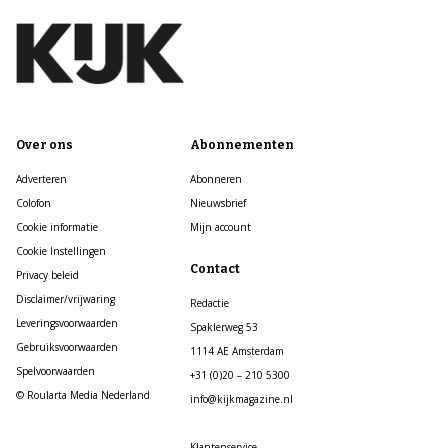
Over ons
Abonnementen
Adverteren
Abonneren
Colofon
Nieuwsbrief
Cookie informatie
Mijn account
Cookie Instellingen
Contact
Privacy beleid
Disclaimer/vrijwaring
Redactie
Leveringsvoorwaarden
Spaklerweg 53
Gebruiksvoorwaarden
1114 AE Amsterdam
Spelvoorwaarden
+31 (0)20 – 210 5300
© Roularta Media Nederland
info@kijkmagazine.nl
Klantenservice