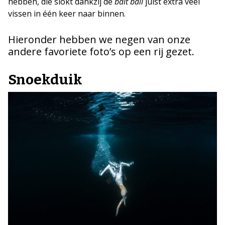
hebben, die slokt dankzij de
bait ball
juist extra veel
vissen in één keer naar binnen.
Hieronder hebben we negen van onze
andere favoriete foto’s op een rij gezet.
Snoekduik