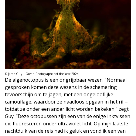
© Jacob Guy | Ocean Photographer of the Year 2024
De algenoctopus is een ongrijpbaar wezen. “Normaal
gesproken komen deze wezens in de schemering
tevoorschijn om te jagen, met een ongelooflijke
camouflage, waardoor ze naadloos opgaan in het rif –
totdat ze onder een ander licht worden bekeken,” zegt
Guy. “Deze octopussen zijn een van de enige inktvissen
die fluoresceren onder ultraviolet licht. Op mijn laatste
nachtduik van de reis had ik geluk en vond ik een van