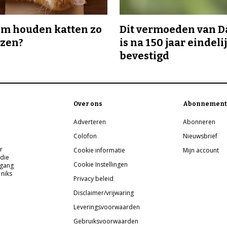
m houden katten zo
Dit vermoeden van 
ozen?
is na 150 jaar eindeli
bevestigd
Over ons
Abonnement
Adverteren
Abonneren
Colofon
Nieuwsbrief
r
Cookie informatie
Mijn account
 die
Cookie Instellingen
pgang
 niks
Privacy beleid
Disclaimer/vrijwaring
Leveringsvoorwaarden
Gebruiksvoorwaarden