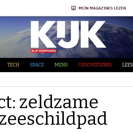
MIJN MAGAZINES LEZEN
TECH
SPACE
MENS
GESCHIEDENIS
LEES
ct: zeldzame
 zeeschildpad