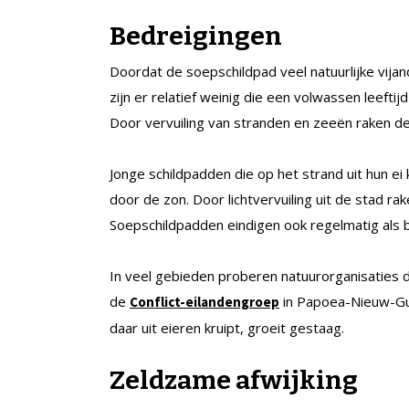
Bedreigingen
Doordat de soepschildpad veel natuurlijke vij
zijn er relatief weinig die een volwassen leefti
Door vervuiling van stranden en zeeën raken de r
Jonge schildpadden die op het strand uit hun ei
door de zon. Door lichtvervuiling uit de stad r
Soepschildpadden eindigen ook regelmatig als bi
In veel gebieden proberen natuurorganisaties d
de
in Papoea-Nieuw-Guin
Conflict-eilandengroep
daar uit eieren kruipt, groeit gestaag.
Zeldzame afwijking