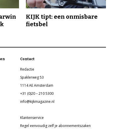
Darwin
KIJK tipt: een onmisbare
jk
fietsbel
en
Contact
Redactie
Spaklerweg 53
1114 AE Amsterdam
+31 (0)20 – 210 5300
info@kijkmagazine.nl
Klantenservice
Regel eenvoudig zelf je abonnementszaken