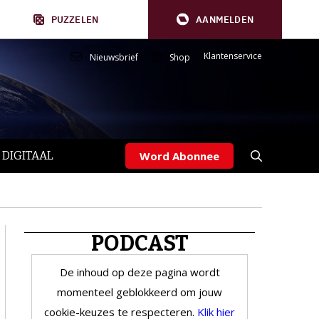
PUZZELEN
AANMELDEN
Klantenservice
Nieuwsbrief
Shop
 DIGITAAL
Word Abonnee
PODCAST
De inhoud op deze pagina wordt
momenteel geblokkeerd om jouw
cookie-keuzes te respecteren.
Klik hier