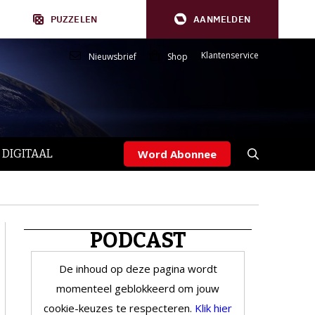
PUZZELEN
AANMELDEN
Klantenservice
Nieuwsbrief
Shop
 DIGITAAL
Word Abonnee
PODCAST
De inhoud op deze pagina wordt
momenteel geblokkeerd om jouw
cookie-keuzes te respecteren.
Klik hier