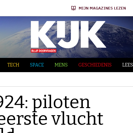
MIJN MAGAZINES LEZEN
TECH
SPACE
MENS
GESCHIEDENIS
LEES
24: piloten
eerste vlucht