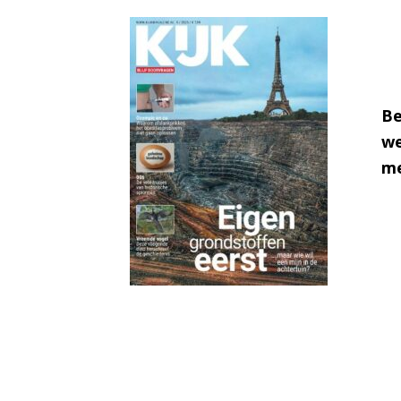
Be
we
me