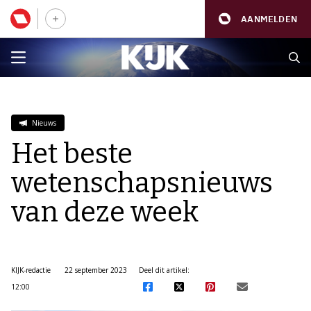
AANMELDEN
Nieuws
Het beste
wetenschapsnieuws
van deze week
KIJK-redactie
22 september 2023
Deel dit artikel:
12:00