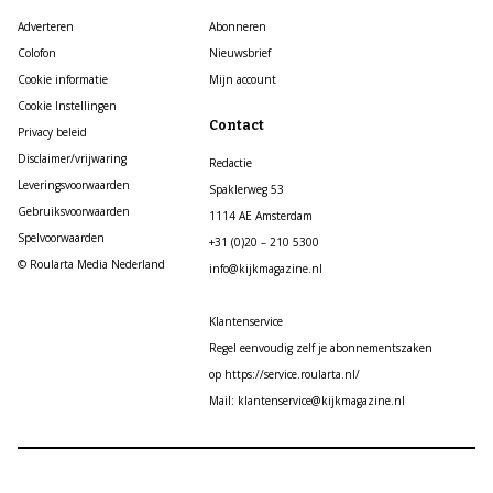
Adverteren
Abonneren
Colofon
Nieuwsbrief
Cookie informatie
Mijn account
Cookie Instellingen
Contact
Privacy beleid
Disclaimer/vrijwaring
Redactie
Leveringsvoorwaarden
Spaklerweg 53
Gebruiksvoorwaarden
1114 AE Amsterdam
Spelvoorwaarden
+31 (0)20 – 210 5300
© Roularta Media Nederland
info@kijkmagazine.nl
Klantenservice
Regel eenvoudig zelf je abonnementszaken
op https://service.roularta.nl/
Mail: klantenservice@kijkmagazine.nl