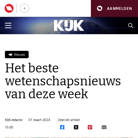
AANMELDEN
Nieuws
Het beste
wetenschapsnieuws
van deze week
KIJK-redactie
01 maart 2024
Deel dit artikel:
15:00