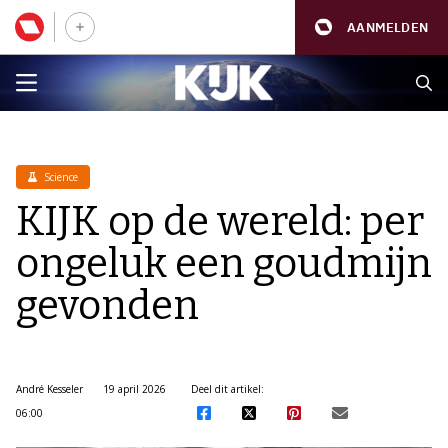
AANMELDEN
Science
KIJK op de wereld: per
ongeluk een goudmijn
gevonden
André Kesseler
19 april 2026
Deel dit artikel:
06:00